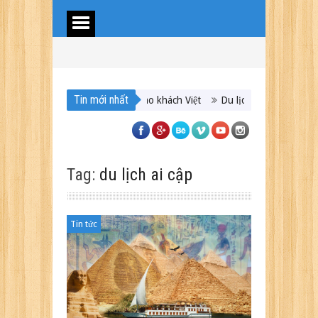
Tin mới nhất
iệm du lịch Trung Á lần đầu cho khách Việt
Du lịch Maldives – Lần đầu
Tag:
du lịch ai cập
Tin tức