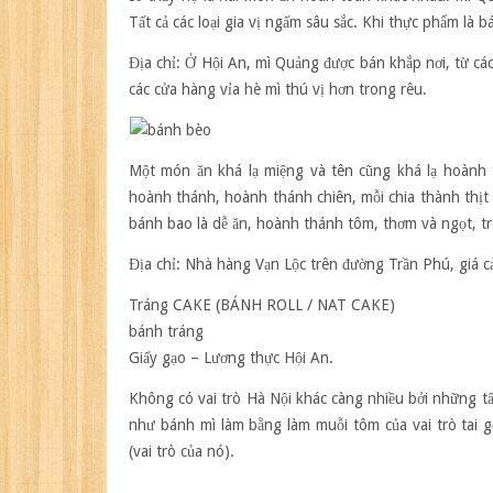
H
Tất cả các loại gia vị ngấm sâu sắc. Khi thực phẩm là b
A
Địa chỉ: Ở Hội An, mì Quảng được bán khắp nơi, từ c
các cửa hàng vỉa hè mì thú vị hơn trong rêu.
Một món ăn khá lạ miệng và tên cũng khá lạ hoành 
hoành thánh, hoành thánh chiên, mỗi chia thành thịt l
bánh bao là dễ ăn, hoành thánh tôm, thơm và ngọt, tr
Địa chỉ: Nhà hàng Vạn Lộc trên đường Trần Phú, giá c
Tráng CAKE (BÁNH ROLL / NAT CAKE)
bánh tráng
Giấy gạo – Lương thực Hội An.
Không có vai trò Hà Nội khác càng nhiều bởi những 
như bánh mì làm bằng làm muỗi tôm của vai trò tai gỗ
(vai trò của nó).