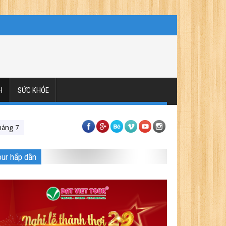
H
SỨC KHỎE
 ở Đài Loan có đẹp để du lịch?
Du lịch tháng 7 ở Nhật – Nên đi đâu, ch
our hấp dẫn