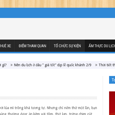
HUÊ XE
ĐIỂM THAM QUAN
TỔ CHỨC SỰ KIỆN
ẨM THỰC DU LỊC
Nên du lịch ở đâu ” giá tốt” dịp lễ quốc khánh 2/9
Thời tiết tháng 7
T
n
Nếm
hử
ánh
ới lúa mì trông khá tương tự. Nhưng chỉ nếm thử một lần, bạn
èo
uảng thường được ăn kèm với tôm, thịt lợn, trứng chim cút …