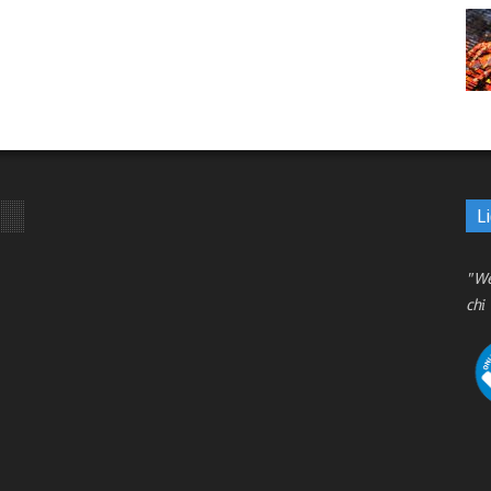
L
"We
chỉ