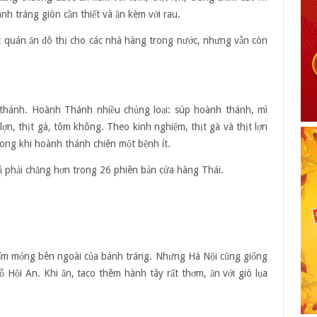
ội
ánh tráng giòn cần thiết và ăn kèm với rau.
n
ác quán ăn đô thị cho các nhà hàng trong nước, nhưng vẫn còn
thánh. Hoành Thánh nhiều chủng loại: súp hoành thánh, mì
ợn, thịt gà, tôm không. Theo kinh nghiệm, thịt gà và thịt lợn
ong khi hoành thánh chiên một bệnh ít.
ả phải chăng hơn trong 26 phiên bản cửa hàng Thái.
tấm mỏng bên ngoài của bánh tráng. Nhưng Hà Nội cũng giống
 Hội An. Khi ăn, taco thêm hành tây rất thơm, ăn với giò lụa