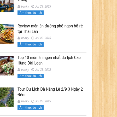
baoky
Jul 28, 2023
Ẩm thực du lịch
Review món ăn đường phố ngon bổ rẻ
tại Thái Lan
baoky
Jul 28, 2023
Ẩm thực du lịch
Top 10 món ăn ngon nhất du lịch Cao
Hùng Đài Loan
baoky
Jul 28, 2023
Ẩm thực du lịch
Tour Du Lịch Đà Nẵng Lễ 2/9 3 Ngày 2
Đêm
baoky
Jul 28, 2023
Ẩm thực du lịch