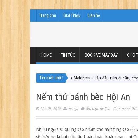
Trang chủ
Giới Thiệu
Liên hệ
HOME
TIN TỨC
BOOK VÉ MÁY BAY
CHO T
Tin mới nhất
Du lịch Maldives – Lần đầu nên đi đâu, chơi gì?
Nếm thử bánh bèo Hội An
o
Mar 08, 2016
msnga
Ẩm thực du lịch
Comments Off
t
b
Nhiều người sẽ quảng cáo nhầm cho một tầng cao đối v
b
sẽ thấy họ là hai món ăn hoàn toàn khác nhau. mì Q