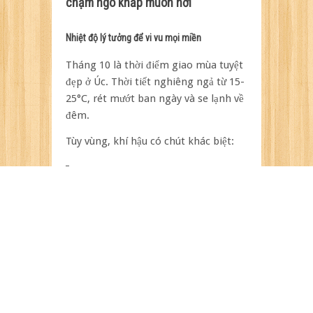
chạm ngõ khắp muôn nơi
Nhiệt độ lý tưởng để vi vu mọi miền
Tháng 10 là thời điểm giao mùa tuyệt
đẹp ở Úc. Thời tiết nghiêng ngả từ 15-
25°C, rét mướt ban ngày và se lạnh về
đêm.
Tùy vùng, khí hậu có chút khác biệt:
Sydney & Melbourne:
trời nắng nhẹ, đôi
khi có mưa xuân, phù hợp dạo phố và
ngắm cảnh
Brisbane & Gold Coast:
rét mướt và nhiều
nắng, lý tưởng cho các hoạt động biển