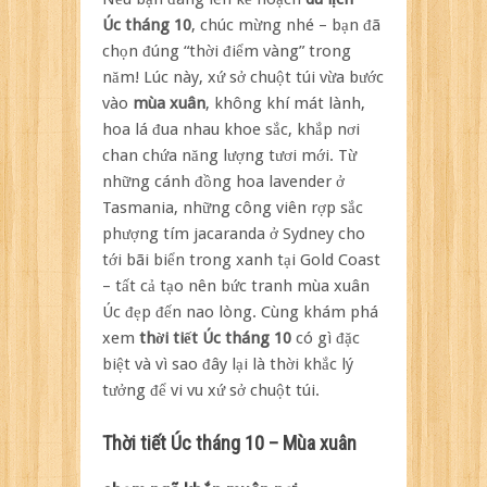
tháng
Úc
tháng 10
, chúc mừng nhé – bạn đã
10
chọn đúng “thời điểm vàng” trong
có
năm! Lúc này, xứ sở chuột túi vừa bước
gì
mà
vào
mùa xuân
, không khí mát lành,
ai
hoa lá đua nhau khoe sắc, khắp nơi
cũng
chan chứa năng lượng tươi mới. Từ
muốn
những cánh đồng hoa lavender ở
đi?
Tasmania, những công viên rợp sắc
phượng tím jacaranda ở Sydney cho
tới bãi biển trong xanh tại Gold Coast
– tất cả tạo nên bức tranh mùa xuân
Úc đẹp đến nao lòng. Cùng khám phá
xem
thời tiết Úc tháng 10
có gì đặc
biệt và vì sao đây lại là thời khắc lý
tưởng để vi vu xứ sở chuột túi.
Thời tiết Úc tháng 10 – Mùa xuân