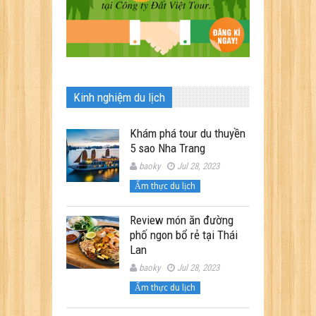
Kinh nghiệm du lịch
Khám phá tour du thuyền
5 sao Nha Trang
baoky
Jul 28, 2023
Ẩm thực du lịch
Review món ăn đường
phố ngon bổ rẻ tại Thái
Lan
baoky
Jul 28, 2023
Ẩm thực du lịch