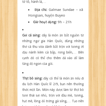
tử tô, hành lá,…
Địa chỉ:
Galmae Sundae – xã
Hongsan, huyện Buyeo
Giờ hoạt động:
9h – 21h
Gỏi cá sống:
đây là món ăn bắt nguồn từ
những ngư gia Hàn Quốc, dùng những
thớ cá thu vừa đánh bắt trộn với tương ớt
đậu nành kèm cải bắp, rong biển,… Bên
cạnh đó có thể cho thêm đá vào để làm
tăng độ ngon của gỏi.
Thịt bò sống:
đây có thể là món ăn nếu đi
du lịch Hàn Quốc lễ 2/9, bạn nên thưởng
thức một lần. Món này được làm từ thịt bò
tươi thái sợi nhỏ, trộn với dầu mè, tương,
hạt mè, lòng đỏ trứng gà sống,… Tạo nên