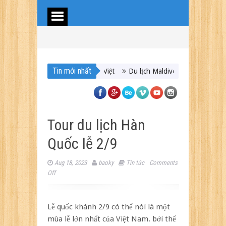
Tin mới nhất
Du lịch Maldives – Lần đầu nên đi đâu, chơi gì?
Nên 
Tour du lịch Hàn
Quốc lễ 2/9
Aug 18, 2023
baoky
Tin tức
Comments
on
Off
Tour
du
lịch
Lễ quốc khánh 2/9 có thể nói là một
Hàn
mùa lễ lớn nhất của Việt Nam. bởi thế
Quốc