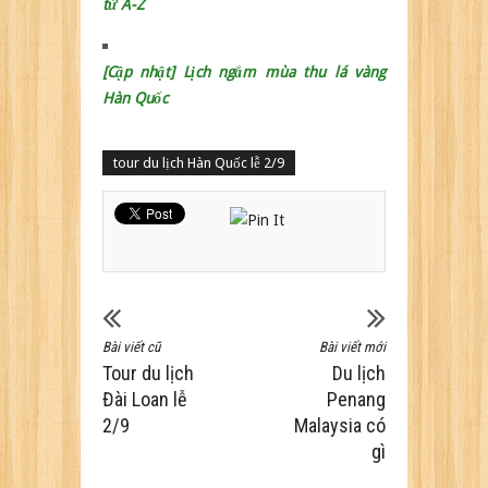
từ A-Z
[Cập nhật] Lịch ngắm mùa thu lá vàng
Hàn Quốc
tour du lịch Hàn Quốc lễ 2/9
Bài viết cũ
Bài viết mới
Tour du lịch
Du lịch
Đài Loan lễ
Penang
2/9
Malaysia có
gì