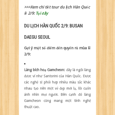
>>>Xem chi tiết tour du lịch Hàn Quốc
lễ 2/9:
Tại đây
DU LỊCH HÀN QUỐC 2/9: BUSAN
DAEGU SEOUL
Gợi ý một số điểm đến quyến rũ mùa lễ
2/9:
Làng bích hoạ Gamcheon:
đây là ngôi làng
được ví như Santorini của Hàn Quốc. Được
các nghệ sĩ phối hợp nhiều màu sắc khác
nhau tạo nên một vẻ đẹp mới lạ, lôi cuốn
ánh nhìn mọi người. Bên cạnh đó làng
Gamcheon cũng mang một tính nghệ
thuật cao.