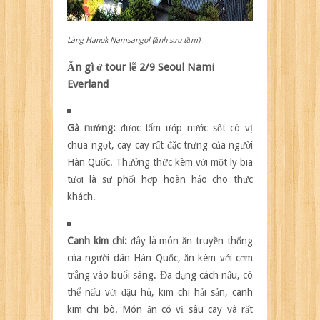
Làng Hanok Namsangol (ảnh sưu tầm)
Ăn gì ở tour lễ 2/9 Seoul Nami
Everland
Gà nướng:
được tẩm ướp nước sốt có vị
chua ngọt, cay cay rất đặc trưng của người
Hàn Quốc. Thưởng thức kèm với một ly bia
tươi là sự phối hợp hoàn hảo cho thực
khách.
Canh kim chi:
đây là món ăn truyền thống
của người dân Hàn Quốc, ăn kèm với cơm
trắng vào buổi sáng. Đa dạng cách nấu, có
thể nấu với đậu hủ, kim chi hải sản, canh
kim chi bò. Món ăn có vị sâu cay và rất