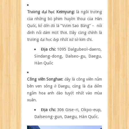
Trường đại học Keimyung:
là ngôi trường
của những bộ phim huyền thoại của Hàn
Quốc, kể đến đó là “Vườn Sao Băng” – nổi
đình nổi đám một thời. Đây cũng chính là
trường đại học đẹp nhất xứ sở kim chi.
Địa chỉ:
1095 Dalgubeol-daero,
Sindang-dong, Dalseo-gu, Daegu,
Hàn Quốc
Công viên Songhae:
đây là công viên nằm
bên ven sông ở Daegu, cũng là địa điểm
ngắm hoa anh đào tuyệt nhất vào mùa
xuân.
Địa chỉ:
306 Gise-ri, Okpo-eup,
Dalseong-gun, Daegu, Hàn Quốc.