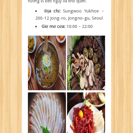
hương vị béo ngậy và khó quên.
Địa chỉ:
Sungwoo Yukhoe –
200-12 Jong-ro, Jongno-gu, Seoul
Giờ mở cửa:
10:00 – 22:00