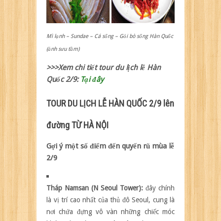
Mì lạnh – Sundae – Cá sống – Gỏi bò sống Hàn Quốc
(ảnh sưu tầm)
>>>Xem chi tiết tour du lịch lễ Hàn
Quốc 2/9:
Tại đây
TOUR DU LỊCH LỄ HÀN QUỐC 2/9 lên
đường TỪ HÀ NỘI
Gợi ý một số điểm đến quyến rũ mùa lễ
2/9
Tháp Namsan (N Seoul Tower):
đây chính
là vị trí cao nhất của thủ đô Seoul, cung là
nơi chứa đựng vô vàn những chiếc móc