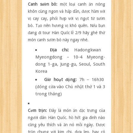
Canh sườn bò:
một loại canh ăn nóng
khôn cùng ngon và hấp dẫn, được hầm với
vị cay cay, phối hợp với vị ngọt từ sườn
bò. Tạo nên hương vị khó quên. Nếu bạn
đang đi tour Hàn Quốc lễ 2/9 hãy ghé thử
món canh sườn bò này ngay nhé.
Địa chỉ:
Hadongkwan
Myeongdong – 10-4 Myeong-
dong 1-ga, Jung-gu, Seoul, South
Korea
Giờ hoạt động:
7h – 16h30
(đóng cửa vào Chủ nhật thứ 1 và 3
trong tháng)
Cơm trộn:
Đây là món ăn đặc trưng của
người dân Hàn Quốc. hồ hết gia đình nào
cũng yêu thích và ăn nó mỗi ngày. Được
trộn chung với kim chi, dưa leo, hay có