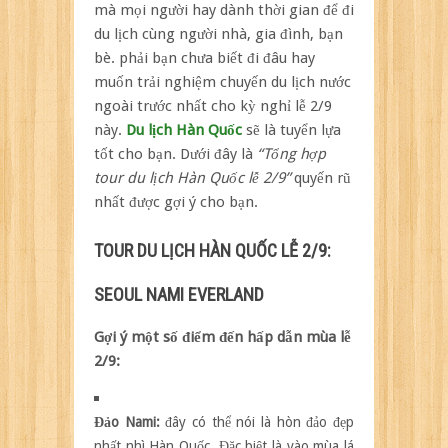
mà mọi người hay dành thời gian để đi
lễ
du lịch cùng người nhà, gia đình, bạn
2/9
bè. phải bạn chưa biết đi đâu hay
muốn trải nghiệm chuyến du lịch nước
ngoài trước nhất cho kỳ nghỉ lễ 2/9
này.
Du lịch Hàn Quốc
sẽ là tuyển lựa
tốt cho bạn. Dưới đây là
“Tổng hợp
tour du lịch Hàn Quốc lễ 2/9”
quyến rũ
nhất được gợi ý cho bạn.
TOUR DU LỊCH HÀN QUỐC LỄ 2/9:
SEOUL NAMI EVERLAND
Gợi ý một số điểm đến hấp dẫn mùa lễ
2/9:
Đảo Nami:
đây có thể nói là hòn đảo đẹp
nhất nhì Hàn Quốc. Đặc biệt là vào mùa lá