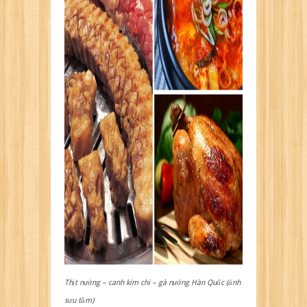
Thịt nướng – canh kim chi – gà nướng Hàn Quốc (ảnh
sưu tầm)