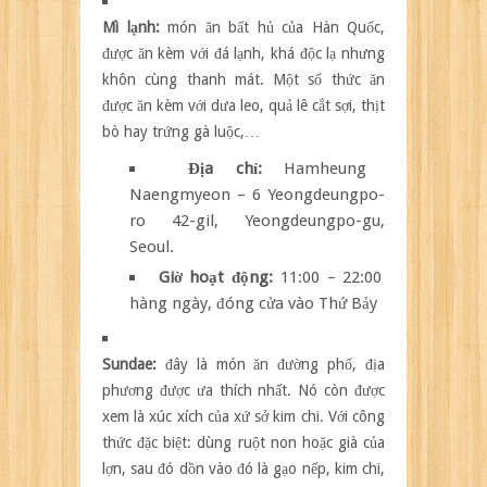
Mì lạnh:
món ăn bất hủ của Hàn Quốc,
được ăn kèm với đá lạnh, khá độc lạ nhưng
khôn cùng thanh mát. Một số thức ăn
được ăn kèm với dưa leo, quả lê cắt sợi, thịt
bò hay trứng gà luộc,…
Địa chỉ:
Hamheung
Naengmyeon – 6 Yeongdeungpo-
ro 42-gil, Yeongdeungpo-gu,
Seoul.
Giờ hoạt động:
11:00 – 22:00
hàng ngày, đóng cửa vào Thứ Bảy
Sundae:
đây là món ăn đường phố, địa
phương được ưa thích nhất. Nó còn được
xem là xúc xích của xứ sở kim chi. Với công
thức đặc biệt: dùng ruột non hoặc già của
lợn, sau đó dồn vào đó là gạo nếp, kim chi,