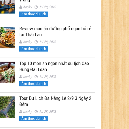
baoky
Jul 28, 2023
Ẩm thực du lịch
Review món ăn đường phố ngon bổ rẻ
tại Thái Lan
baoky
Jul 28, 2023
Ẩm thực du lịch
Top 10 món ăn ngon nhất du lịch Cao
Hùng Đài Loan
baoky
Jul 28, 2023
Ẩm thực du lịch
Tour Du Lịch Đà Nẵng Lễ 2/9 3 Ngày 2
Đêm
baoky
Jul 28, 2023
Ẩm thực du lịch