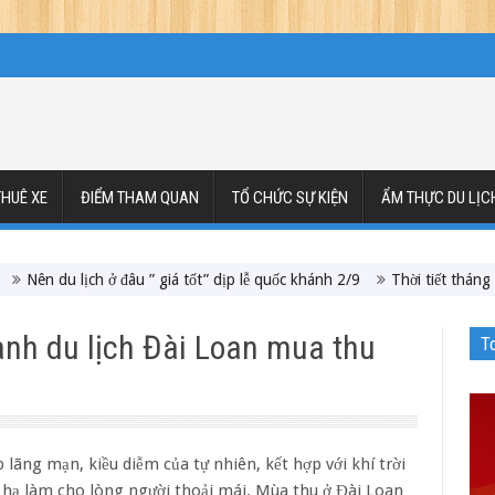
HUÊ XE
ĐIỂM THAM QUAN
TỔ CHỨC SỰ KIỆN
ẨM THỰC DU LỊC
ở đâu ” giá tốt” dịp lễ quốc khánh 2/9
Thời tiết tháng 7 ở Đài Loan có 
nh du lịch Đài Loan mua thu
T
p lãng mạn, kiều diễm của tự nhiên, kết hợp với khí trời
 hạ làm cho lòng người thoải mái. Mùa thu ở Đài Loan