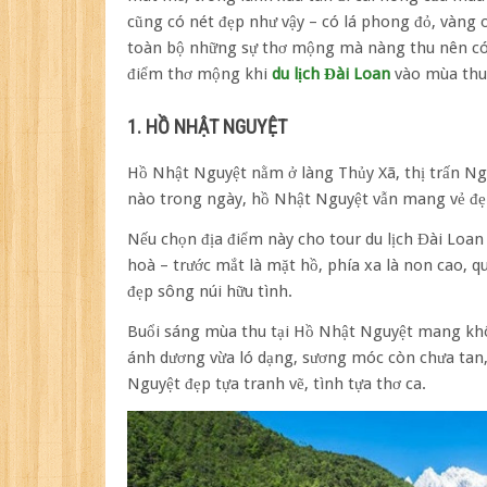
điểm
cũng có nét đẹp như vậy – có lá phong đỏ, vàng 
nức
toàn bộ những sự thơ mộng mà nàng thu nên có.
danh
du
điểm thơ mộng khi
du lịch Đài Loan
vào mùa thu
lịch
Đài
1. HỒ NHẬT NGUYỆT
Loan
mua
Hồ Nhật Nguyệt nằm ở làng Thủy Xã, thị trấn Ngư
thu
nào trong ngày, hồ Nhật Nguyệt vẫn mang vẻ đẹ
Nếu chọn địa điểm này cho tour du lịch Đài Loan
hoà – trước mắt là mặt hồ, phía xa là non cao, 
đẹp sông núi hữu tình.
Buổi sáng mùa thu tại Hồ Nhật Nguyệt mang khô
ánh dương vừa ló dạng, sương móc còn chưa tan,
Nguyệt đẹp tựa tranh vẽ, tình tựa thơ ca.