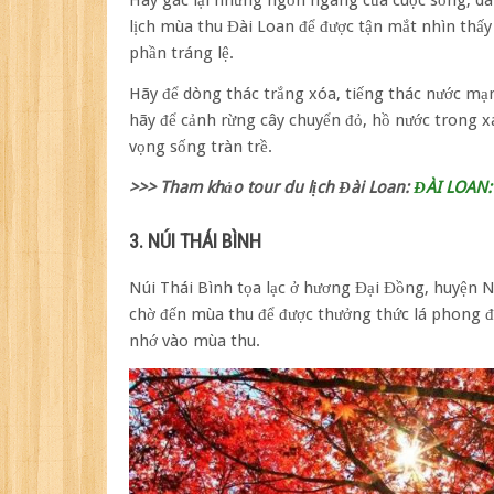
Hãy gác lại những ngổn ngang của cuộc sống, dà
lịch mùa thu Đài Loan để được tận mắt nhìn th
phần tráng lệ.
Hãy để dòng thác trắng xóa, tiếng thác nước mạ
hãy để cảnh rừng cây chuyển đỏ, hồ nước trong 
vọng sống tràn trề.
>>> Tham khảo tour du lịch Đài Loan:
ĐÀI LOAN
3. NÚI THÁI BÌNH
Núi Thái Bình tọa lạc ở hương Đại Đồng, huyện N
chờ đến mùa thu để được thưởng thức lá phong đỏ
nhớ vào mùa thu.