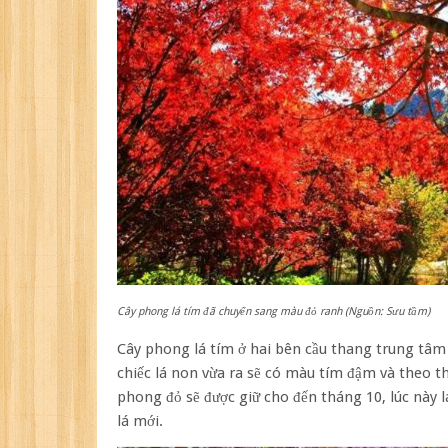
Cây phong lá tím đã chuyển sang màu đỏ ranh (Nguồn: Sưu tầm)
Cây phong lá tím ở hai bên cầu thang trung tâm
chiếc lá non vừa ra sẽ có màu tím đậm và theo t
phong đỏ sẽ được giữ cho đến tháng 10, lúc này 
lá mới.