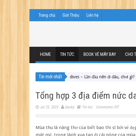
Trang chủ
Giới Thiệu
Liên hệ
HOME
TIN TỨC
BOOK VÉ MÁY BAY
CHO T
Tin mới nhất
Du lịch Maldives – Lần đầu nên đi đâu, chơi gì?
Nên du lịch 
Tổng hợp 3 địa điểm nức da
on
Jul 25, 2023
baoky
Tin tức
Comments Off
Tổng
hợp
3
Mùa thu là nàng thơ của biết bao thi sĩ bởi vẻ đẹ
địa
mát mẻ, trong lành xua tan đi cái nóng của mùa