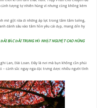
nh thời kì tìm đến thác nước Thập Phần cho chuyến du
ấy cảnh tượng tự nhiên hùng vĩ nhưng cũng không kém
nh mẽ gột rửa đi những áp lực trong tâm tâm tưởng,
xanh đánh sâu vào tâm hồn yêu cái đẹp, mang đến hy
: ĐÀI BẮC ĐÀI TRUNG HỒ NHẬT NGUYỆT CAO HÙNG
ghi Lan, Đài Loan. Đây là nơi mà bạn không cần phải
 – cảnh sắc nguy nga đặc trưng được nhiều người tình