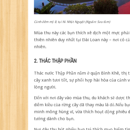
Cảnh đêm mỹ lệ tại hồ Nhật Nguyệt (Nguồn: Sưu tầm)
Mùa thu này các bạn thích xê dịch một mực phải
thiên nhiên duy nhất tại Đài Loan này – nơi có c
nhiên.
2. THÁC THẬP PHẦN
Thác nước Thập Phần nằm ở quận Bình Khê, thị t
cây xanh tươi tốt, sự phối hợp hài hòa của cảnh 
lòng người.
Đến với nơi đây vào mùa thu, du khách sẽ được t
diễm kiều của rừng cây đã thay màu lá đỏ.Nếu bạ
minh mông hùng vĩ, vừa thích hoạt động phiêu d
tưởng dành cho bạn.
Nơi đây thu hút nhiều bạn trẻ thích mạo hiểm tì