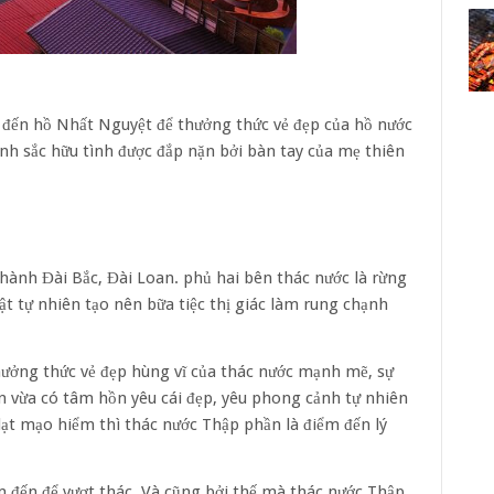
 đến hồ Nhất Nguyệt để thưởng thức vẻ đẹp của hồ nước
ảnh sắc hữu tình được đắp nặn bởi bàn tay của mẹ thiên
hành Đài Bắc, Đài Loan. phủ hai bên thác nước là rừng
vật tự nhiên tạo nên bữa tiệc thị giác làm rung chạnh
hưởng thức vẻ đẹp hùng vĩ của thác nước mạnh mẽ, sự
n vừa có tâm hồn yêu cái đẹp, yêu phong cảnh tự nhiên
ạt mạo hiểm thì thác nước Thập phần là điểm đến lý
m đến để vượt thác. Và cũng bởi thế mà thác nước Thập