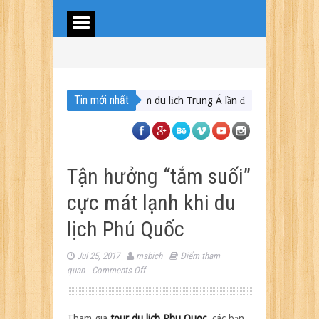
Tin mới nhất
Kinh nghiệm du lịch Trung Á lần đầu cho khách Việt
Du lịch 
Tận hưởng “tắm suối”
cực mát lạnh khi du
lịch Phú Quốc
Jul 25, 2017
msbich
Điểm tham
on
quan
Comments Off
Tận
hưởng
“tắm
Tham gia
tour du lich Phu Quoc
,
các bạn