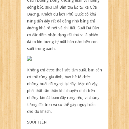
Cách Dương Đông khoảng 8km về hướng
đông bắc, suối Đá Bàn toạ lạc tại xã Cửa
Dương. Khách
du lịch Phú Quốc
có khả
năng đến đây rất dễ dàng nhờ bảng chỉ
đường khá rõ nét và chi tiết. Suối Đá Bàn
có đặc điểm nhận dạng rất thú vị là phiến
đá to lớn tương tự mặt bàn nằm bên con
suối trong xanh.
Không chỉ được thoả sức tắm suối, bạn còn
có thể cùng gia đình, bạn bè tổ chức
những buổi dã ngoại tại đây. Mặc dù vậy,
phải thật cẩn thận khi chuyển dịch trên
những tản đá bám đầy rong rêu, vì chúng
tương đối trơn và có thể gây nguy hiểm
cho du khách.
SUỐI TIÊN