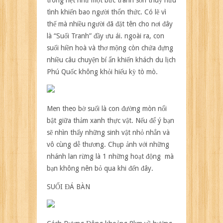
tình khiến bao người thổn thức. Có lẽ vì
thế mà nhiều người đã đặt tên cho nơi đây
là “Suối Tranh” đầy ưu ái. ngoài ra, con
suối hiền hoà và thơ mộng còn chứa đựng
nhiều câu chuyện bí ẩn khiến khách
du lịch
Phú Quốc
không khỏi hiếu kỳ tò mò.
Men theo bờ suối là con đường mòn nổi
bật giữa thảm xanh thực vật. Nếu để ý bạn
sẽ nhìn thấy những sinh vật nhỏ nhắn và
vô cùng dễ thương. Chụp ảnh với những
nhánh lan rừng là 1 những hoạt động mà
bạn không nên bỏ qua khi đến đây.
SUỐI ĐÁ BÀN