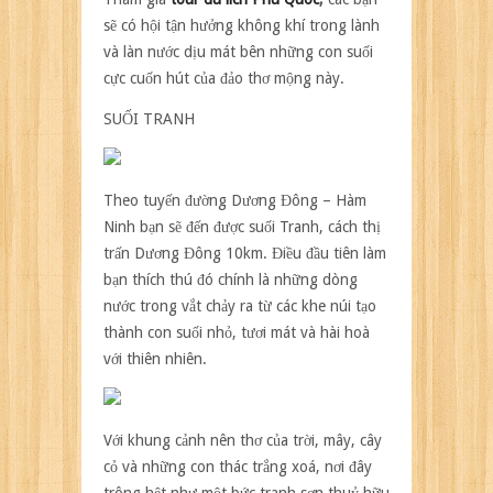
suối”
sẽ có hội tận hưởng không khí trong lành
cực
và làn nước dịu mát bên những con suối
mát
cực cuốn hút của đảo thơ mộng này.
lạnh
khi
SUỐI TRANH
du
lịch
Phú
Quốc
Theo tuyến đường Dương Đông – Hàm
Ninh bạn sẽ đến được suối Tranh, cách thị
trấn Dương Đông 10km. Điều đầu tiên làm
bạn thích thú đó chính là những dòng
nước trong vắt chảy ra từ các khe núi tạo
thành con suối nhỏ, tươi mát và hài hoà
với thiên nhiên.
Với khung cảnh nên thơ của trời, mây, cây
cỏ và những con thác trắng xoá, nơi đây
trông hệt như một bức tranh sơn thuỷ hữu