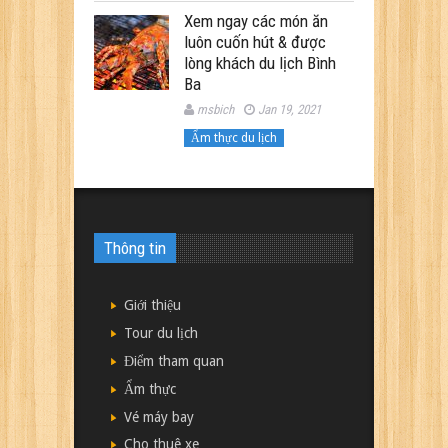
Xem ngay các món ăn
luôn cuốn hút & được
lòng khách du lịch Bình
Ba
msbich
Jan 19, 2021
Ẩm thực du lịch
Thông tin
Giới thiệu
Tour du lịch
Điểm tham quan
Ẩm thực
Vé máy bay
Cho thuê xe