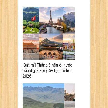
[Bật mí] Tháng 8 nên đi nước
nào đẹp? Gợi ý 5+ tọa độ hot
2026