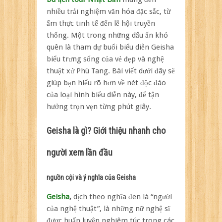
Geisha
nhiều trải nghiệm văn hóa đặc sắc, từ
Nhật
ẩm thực tinh tế đến lễ hội truyền
Bản
thống. Một trong những dấu ấn khó
cho
người
quên là tham dự buổi biểu diễn Geisha
xem
biểu trưng sống của vẻ đẹp và nghệ
lần
thuật xứ Phù Tang. Bài viết dưới đây
sẽ
đầu
giúp bạn hiểu rõ hơn về nét độc đáo
của loại hình biểu diễn này, để tận
hưởng trọn vẹn từng phút giây.
Geisha là gì? Giới thiệu nhanh cho
người xem lần đầu
nguồn cội và ý nghĩa của Geisha
Geisha
,
dịch theo nghĩa đen là “người
của nghệ thuật”, là những nữ nghệ sĩ
được huấn luyện nghiêm túc trong các