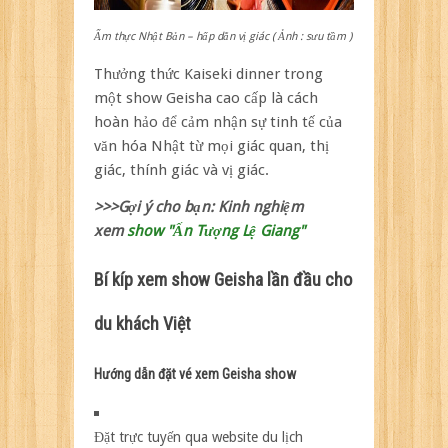
Ẩm thực Nhật Bản – hấp dẫn vị giác ( Ảnh : sưu tầm )
Thưởng thức Kaiseki dinner trong
một show Geisha cao cấp là cách
hoàn hảo để cảm nhận sự tinh tế của
văn hóa Nhật từ mọi giác quan, thị
giác, thính giác và vị giác.
>>>Gợi ý cho bạn: Kinh nghiệm
xem
show "Ấn Tượng Lệ Giang"
Bí kíp xem show Geisha lần đầu cho
du khách Việt
Hướng dẫn đặt vé xem Geisha show
Đặt trực tuyến qua website du lịch