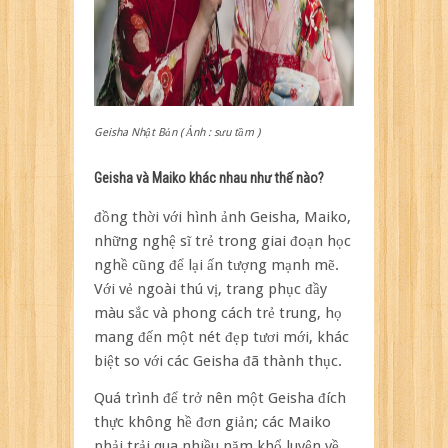
Geisha Nhật Bản ( Ảnh : sưu tầm )
Geisha và Maiko khác nhau như thế nào?
đồng thời với hình ảnh Geisha, Maiko,
những nghệ sĩ trẻ trong giai đoạn học
nghề cũng để lại ấn tượng mạnh mẽ.
Với vẻ ngoài thú vị, trang phục đầy
màu sắc và phong cách trẻ trung, họ
mang đến một nét đẹp tươi mới, khác
biệt so với các Geisha đã thành thục.
Quá trình để trở nên một Geisha đích
thực không hề đơn giản; các Maiko
phải trải qua nhiều năm khổ luyện về