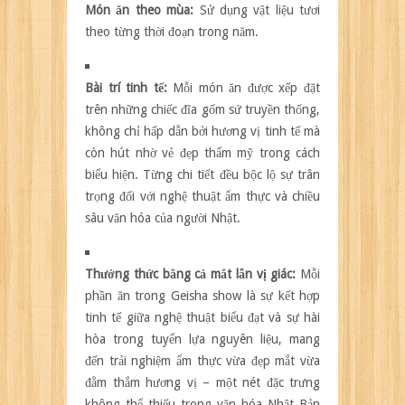
Món ăn theo mùa:
Sử dụng vật liệu tươi
theo từng thời đoạn trong năm.
Bài trí tinh tế:
Mỗi món ăn được xếp đặt
trên những chiếc đĩa gốm sứ truyền thống,
không chỉ hấp dẫn bởi hương vị tinh tế mà
còn hút nhờ vẻ đẹp thẩm mỹ trong cách
biểu hiện. Từng chi tiết đều bộc lộ sự trân
trọng đối với nghệ thuật ẩm thực và chiều
sâu văn hóa của người Nhật.
Thưởng thức bằng cả mắt lẫn vị giác:
Mỗi
phần ăn trong Geisha show là sự kết hợp
tinh tế giữa nghệ thuật biểu đạt và sự hài
hòa trong tuyển lựa nguyên liệu, mang
đến trải nghiệm ẩm thực vừa đẹp mắt vừa
đằm thắm hương vị – một nét đặc trưng
không thể thiếu trong văn hóa Nhật Bản