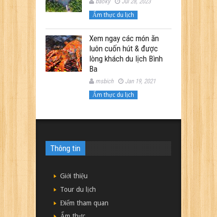
baoky
Jul 28, 2023
Ẩm thực du lịch
Xem ngay các món ăn
luôn cuốn hút & được
lòng khách du lịch Bình
Ba
msbich
Jan 19, 2021
Ẩm thực du lịch
Thông tin
Giới thiệu
Tour du lịch
Điểm tham quan
Ẩm thực