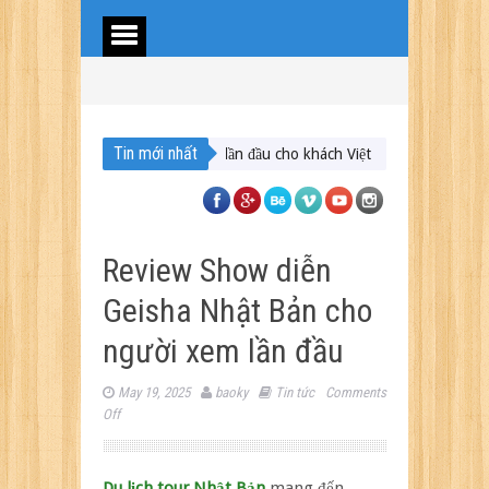
Tin mới nhất
h Trung Á lần đầu cho khách Việt
Du lịch Maldives – Lần đầu nên đi đâu
Review Show diễn
Geisha Nhật Bản cho
người xem lần đầu
May 19, 2025
baoky
Tin tức
Comments
on
Off
Review
Show
diễn
Du lịch tour Nhật Bản
mang đến