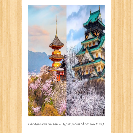
Các địa điểm nổi trội – Đẹp hấp dẫn ( Ảnh: sưu tầm )