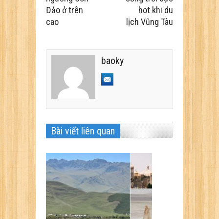
Đảo ở trên
hot khi du
cao
lịch Vũng Tàu
baoky
Bài viết liên quan