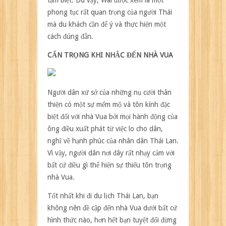
phong tục rất quan trọng của người Thái
mà du khách cần để ý và thực hiện một
cách đúng đắn.
CẨN TRỌNG KHI NHẮC ĐẾN NHÀ VUA
Người dân xứ sở của những nụ cười thân
thiện có một sự mếm mộ và tôn kính đặc
biệt đối với nhà Vua bởi mọi hành động của
ông điều xuất phát từ việc lo cho dân,
nghĩ về hạnh phúc của nhân dân Thái Lan.
Vì vậy, người dân nơi đây rất nhạy cảm với
bất cứ điều gì thể hiện sự thiếu tôn trọng
nhà Vua.
Tốt nhất khi đi
du lịch Thái Lan
, bạn
không nên đề cập đến nhà Vua dưới bất cứ
hình thức nào, hơn hết bạn tuyệt đối đừng