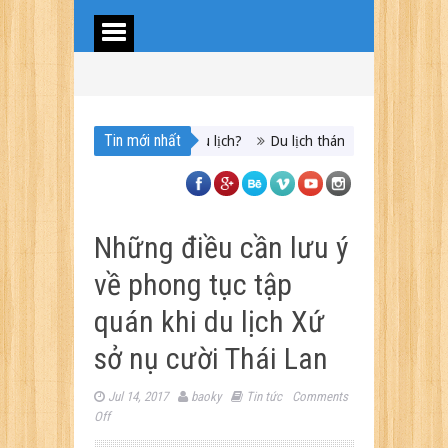
Tin mới nhất
Du lịch tháng 7 ở Nhật – Nên đi đâu, chơ
Những điều cần lưu ý
về phong tục tập
quán khi du lịch Xứ
sở nụ cười Thái Lan
Jul 14, 2017
baoky
Tin tức
Comments
on
Off
Những