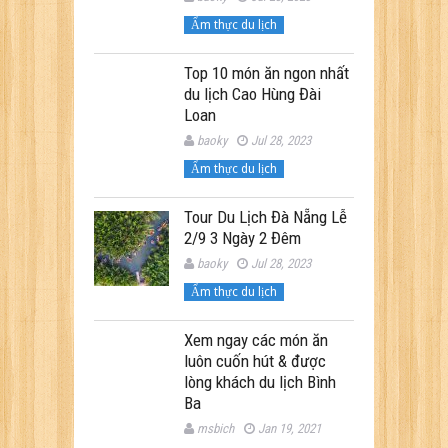
Ẩm thực du lịch
Top 10 món ăn ngon nhất
du lịch Cao Hùng Đài
Loan
baoky
Jul 28, 2023
Ẩm thực du lịch
Tour Du Lịch Đà Nẵng Lễ
2/9 3 Ngày 2 Đêm
baoky
Jul 28, 2023
Ẩm thực du lịch
Xem ngay các món ăn
luôn cuốn hút & được
lòng khách du lịch Bình
Ba
msbich
Jan 19, 2021