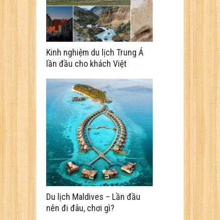
Kinh nghiệm du lịch Trung Á
lần đầu cho khách Việt
Du lịch Maldives – Lần đầu
nên đi đâu, chơi gì?