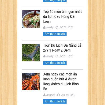
Ẩm thực du lịch
Top 10 món ăn ngon nhất
du lịch Cao Hùng Đài
Loan
baoky
Jul 28, 2023
Ẩm thực du lịch
Tour Du Lịch Đà Nẵng Lễ
2/9 3 Ngày 2 Đêm
baoky
Jul 28, 2023
Ẩm thực du lịch
Xem ngay các món ăn
luôn cuốn hút & được
lòng khách du lịch Bình
Ba
msbich
Jan 19, 2021
Ẩm thực du lịch