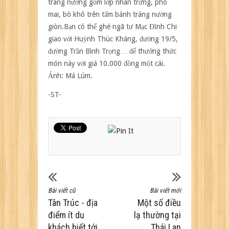
tráng nướng gồm lớp nhân trứng, phô
mai, bò khô trên tấm bánh tráng nướng
giòn.Bạn có thể ghé ngã tư Mạc Đĩnh Chi
giao với Huỳnh Thúc Kháng, đường 19/5,
đường Trần Bình Trọng… để thưởng thức
món này với giá 10.000 đồng một cái.
Ảnh:
Má Lúm.
-ST-
Bài viết cũ
Bài viết mới
Tân Trúc - địa
Một số điều
điểm ít du
lạ thường tại
khách biết tới
Thái Lan