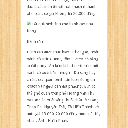
vặt
đác là các món ăn vặt hút khách ở thành
dưới
phố biển, có giá không tới 20.000 đồng.
20.000
đồng
tại
Nha
Trang
Bánh căn
Bánh căn được thực hiện từ bột gạo, nhân
bánh có trứng, mực, tôm… được đổ bằng
lò đất nung. Ăn kèm là bát nước mắm mỡ
hành có xoài băm nhuyễn. Dù sáng hay
chiều, các quán bánh căn luôn đông du
khách và người dân địa phương. Bạn có
thể ghé quán trên phố Hoàng Văn Thụ
nếu ăn vào buổi sáng, buổi chiều ở đường
Tháp Bà, Nguyễn Trãi, Tô Hiến Thành với
mức giá 15.000-20.000 đồng một suất tùy
nhân. Ảnh:
Huấn Phan.