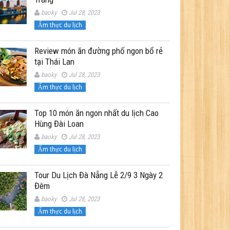
baoky
Jul 28, 2023
Ẩm thực du lịch
Review món ăn đường phố ngon bổ rẻ
tại Thái Lan
baoky
Jul 28, 2023
Ẩm thực du lịch
Top 10 món ăn ngon nhất du lịch Cao
Hùng Đài Loan
baoky
Jul 28, 2023
Ẩm thực du lịch
Tour Du Lịch Đà Nẵng Lễ 2/9 3 Ngày 2
Đêm
baoky
Jul 28, 2023
Ẩm thực du lịch