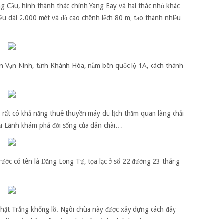
g Cầu, hình thành thác chính Yang Bay và hai thác nhỏ khác
ều dài 2.000 mét và độ cao chênh lệch 80 m, tạo thành nhiều
ện Vạn Ninh, tỉnh Khánh Hòa, nằm bên quốc lộ 1A, cách thành
 rất có khả năng thuê thuyền máy du lịch thăm quan làng chải
i Lãnh khám phá đời sống của dân chài…
rước có tên là Đăng Long Tự, tọa lạc ở số 22 đường 23 tháng
Phật Trắng khổng lồ. Ngôi chùa này được xây dựng cách đây