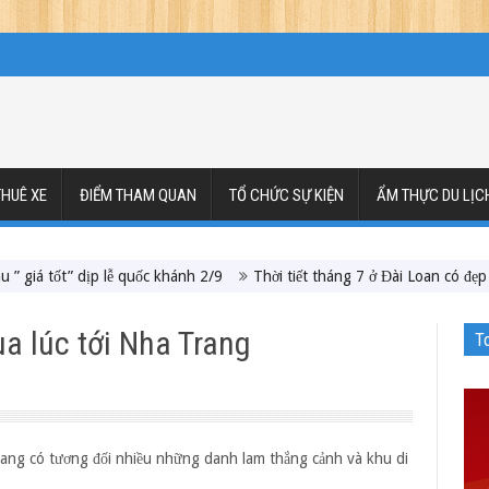
HUÊ XE
ĐIỂM THAM QUAN
TỔ CHỨC SỰ KIỆN
ẨM THỰC DU LỊC
t” dịp lễ quốc khánh 2/9
Thời tiết tháng 7 ở Đài Loan có đẹp để du lịch
a lúc tới Nha Trang
T
Trang có tương đối nhiều những danh lam thắng cảnh và khu di