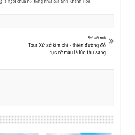
g là ngôi chùa nổi tiếng nhất của tỉnh Khánh Hòa
Bài viết mới
Tour Xứ sở kim chi - thiên đường đỏ
rực rỡ màu lá lúc thu sang