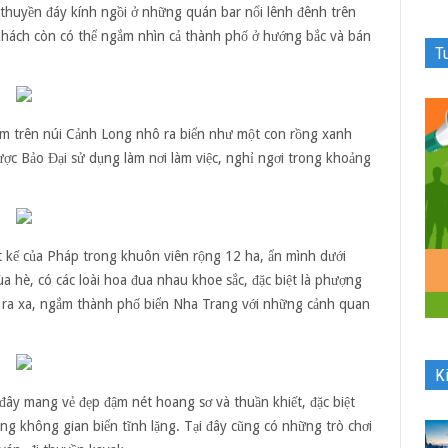
thuyền đáy kính ngồi ở những quán bar nổi lênh đênh trên
khách còn có thể ngắm nhìn cả thành phố ở hướng bắc và bán
T
nằm trên núi Cảnh Long nhô ra biển như một con rồng xanh
ược Bảo Đại sử dụng làm nơi làm việc, nghỉ ngơi trong khoảng
t kế của Pháp trong khuôn viên rộng 12 ha, ẩn mình dưới
hè, có các loài hoa đua nhau khoe sắc, đặc biệt là phượng
ìn ra xa, ngắm thành phố biển Nha Trang với những cảnh quan
K
ây mang vẻ đẹp đậm nét hoang sơ và thuần khiết, đặc biệt
ng không gian biển tĩnh lặng. Tại đây cũng có những trò chơi