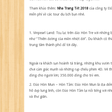
nên
bỏ
Tham khảo thêm:
Nha Trang Tết 2018
của công ty Đấ
qua
miễn phí về các tour du lịch bạn nhé.
lúc
tới
Nha
Trang
1. Vinpearl Land:
Toạ lạc trên đảo Hòn Tre với những b
như “Thiên đường của miền nhiệt đới”. Du khách có th
trung tâm thành phố để tới đây.
Ngoài ra khách sạn hoành tá tràng, những khu vườn tu
chơi cảm giác mạnh và những rạp chiếu phim 4D. Vé t
đồng cho người lớn; 350.000 đồng cho trẻ em.
2. Đảo Hòn Mun – Hòn Tằm:
Đảo Hòn Mun là địa điểm 
hô đẹp lung linh, còn Đảo Hòn Tằm lại nổi tiếng với nh
và thư giãn.