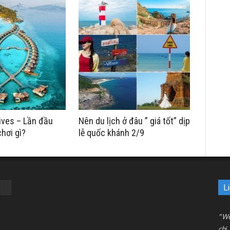
ives – Lần đầu
Nên du lịch ở đâu ” giá tốt” dịp
chơi gì?
lễ quốc khánh 2/9
L
"We
chỉ