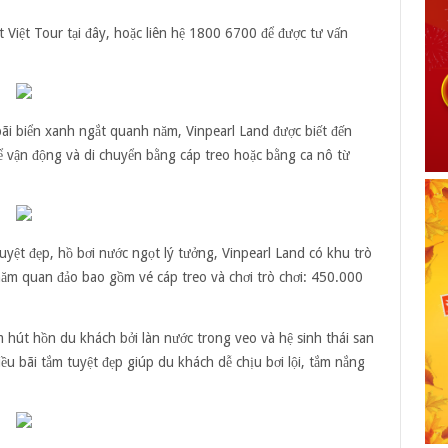
t Việt Tour tại đây, hoặc liên hệ 1800 6700 để được tư vấn
ãi biển xanh ngắt quanh năm, Vinpearl Land được biết đến
ể vận động và di chuyển bằng cáp treo hoặc bằng ca nô từ
yệt đẹp, hồ bơi nước ngọt lý tưởng, Vinpearl Land có khu trò
hăm quan đảo bao gồm vé cáp treo và chơi trò chơi: 450.000
hút hồn du khách bởi làn nước trong veo và hệ sinh thái san
iều bãi tắm tuyệt đẹp giúp du khách dễ chịu bơi lội, tắm nắng