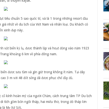
 ván, đi thuyền kayak.
t tiêu chuẩn 5 sao quốc tế, và là 1 trong những resort đầu
h giá nhất về du lịch của Việt Nam và nhân loại. Du khách có
ển xinh đẹp này.
 sinh vật biển kỳ lạ, được thành lập và hoạt động vào năm 1923
 Trang khoảng 6 km về phía đông nam.
 biển được sưu tầm và gìn giữ trong không ít năm. Tại đây
 cao 3 m với 48 đốt sống đã được phục chế đầy đủ.
úc cổ kính hoàn mỹ của người Chăm, cách trung tâm TP Du lịch
 di tích gồm bốn ngôi tháp, hai miếu thờ, trong đó tháp lớn
a là Mẹ Xứ Sở).