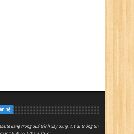
iên hệ
bsite đang trong quá trình xây dựng, tất cả thông tin
 mang tính chất tham khảo"