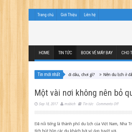
Trang chủ
Giới Thiệu
Liên hệ
HOME
TIN TỨC
BOOK VÉ MÁY BAY
CHO T
Tin mới nhất
ịch Maldives – Lần đầu nên đi đâu, chơi gì?
Nên du lịch ở đâu ” giá tố
Một vài nơi không nên bỏ qu
on
Sep 18, 2017
msbich
Tin tức
Comments Off
Một
vài
nơi
Đã nổi tiếng là thành phố du lịch của Việt Nam, Nha 
không
tích hút hồn các du khách bởi vẻ đẹp tuyệt vời.