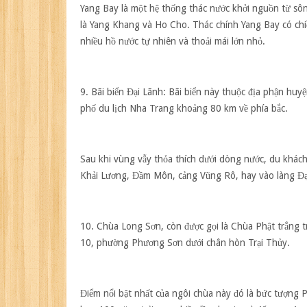
Yang Bay là một hệ thống thác nước khởi nguồn từ sôn
là Yang Khang và Ho Cho. Thác chính Yang Bay có chi
nhiều hồ nước tự nhiên và thoải mái lớn nhỏ.
9. Bãi biển Đại Lãnh:
Bãi biển này thuộc địa phận huy
phố du lịch Nha Trang khoảng 80 km về phía bắc.
Sau khi vùng vẫy thỏa thích dưới dòng nước, du khách
Khải Lương, Đầm Môn, cảng Vũng Rô, hay vào làng Đạ
10. Chùa Long Sơn,
còn được gọi là Chùa Phật trắng t
10, phường Phương Sơn dưới chân hòn Trại Thủy.
Điểm nổi bật nhất của ngôi chùa này đó là bức tượng 