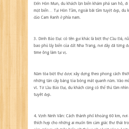
Đến Hòn Mun, du khách lặn biển khám phá san hô, đi 
mặt biển… Tại Hòn Tằm, ngoài bãi tắm tuyệt đẹp, du 
đảo Cam Ranh ở phía nam.
3. Dinh Bảo Đại:
có tên gọi khác là biệt thự Cầu Đá, 
bao phủ lấy biển của đất Nha Trang, nơi đây đã từng đ
time ông làm tại vị.
Năm tòa biệt thự được xây dựng theo phong cách thiế
những tán cây bàng tỏa bóng mát quanh năm. Vào mùa 
vĩ. Từ Lầu Bảo Đại, du khách cũng có thể thả tầm nh
tuyêt đẹp.
4. Vịnh Ninh Vân:
Cách thành phố khoảng 60 km, nơi đ
thích hợp cho những ai muốn tìm cảm giác thư thái tro