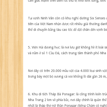
cảm giác mạnh trên biển rất thú vị như lướt sóng, lướt
Tại vịnh Ninh Vân còn có khu nghỉ dưỡng Six Senses đạ
tiên của Việt Nam nhận được rất nhiều giải thưởng dan
thể di chuyển bằng tàu cao tốc để đặt chân đến vịnh bi
5. Viện Hải dương học
: là nơi lưu giữ không hề ít loài
và nằm ở số 1 Cầu Đá, cách trung tâm thành phố Nha
Nơi đây có trên 20.000 mẫu vật của 4.000 loại sinh vật
trưng bày một bộ xương cá voi khổng lồ dài gần 26 m,
6. Khu di tích Tháp Bà Ponagar:
là công trình kiến tr
Nha Trang 2 km về phía bắc, nơi đây chính là quần thể
nhất là tháp thờ nữ thần Ponagar (tiếng Chăm có nghĩ