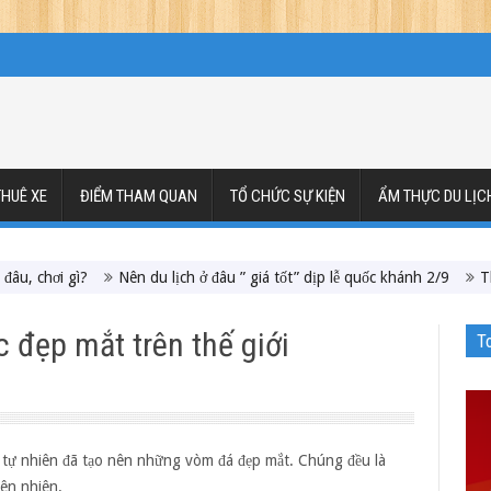
HUÊ XE
ĐIỂM THAM QUAN
TỔ CHỨC SỰ KIỆN
ẨM THỰC DU LỊC
 gì?
Nên du lịch ở đâu ” giá tốt” dịp lễ quốc khánh 2/9
Thời tiết t
c đẹp mắt trên thế giới
T
a tự nhiên đã tạo nên những vòm đá đẹp mắt. Chúng đều là
iên nhiên.