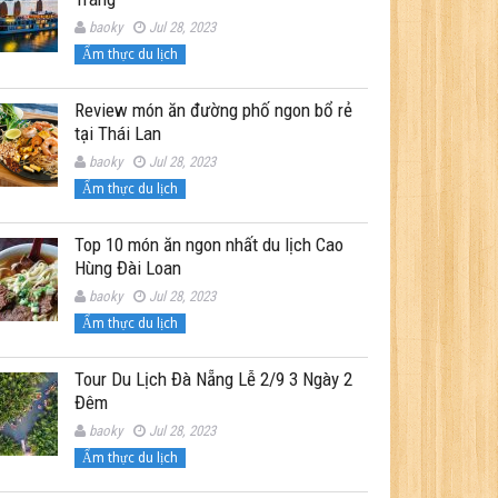
baoky
Jul 28, 2023
Ẩm thực du lịch
Review món ăn đường phố ngon bổ rẻ
tại Thái Lan
baoky
Jul 28, 2023
Ẩm thực du lịch
Top 10 món ăn ngon nhất du lịch Cao
Hùng Đài Loan
baoky
Jul 28, 2023
Ẩm thực du lịch
Tour Du Lịch Đà Nẵng Lễ 2/9 3 Ngày 2
Đêm
baoky
Jul 28, 2023
Ẩm thực du lịch