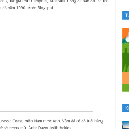
ên Quốc gia Port Campbell, Australia. Cổng đá ban đầu có tên
ụp đổ năm 1990. Ảnh:
Blogspot.
T
K
Jurassic Coast, miền Nam nước Anh. Vòm đá có độ tuổi hàng
 xứ sở sương mù. Ảnh:
Dayoutwiththekids.