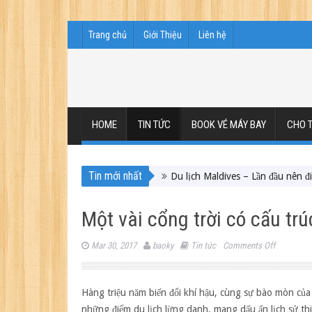
Trang chủ
Giới Thiệu
Liên hệ
HOME
TIN TỨC
BOOK VÉ MÁY BAY
CHO T
Tin mới nhất
Du lịch Maldives – Lần đầu nên đi đâu, chơi
Một vài cổng trời có cấu trú
on
Mar 30, 2017
baoky
Tin tức
Comments Off
Một
vài
cổng
Hàng triệu năm biến đổi khí hậu, cùng sự bào mòn củ
trời
những điểm du lịch lừng danh, mang dấu ấn lịch sử th