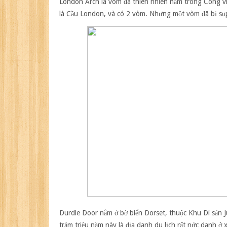
London Arch
là vòm đá thiên nhiên nằm trong Công vi
là Cầu London, và có 2 vòm. Nhưng một vòm đã bị s
Durdle Door
nằm ở bờ biển Dorset, thuộc Khu Di sản 
trăm triệu năm này là địa danh du lịch rất nức danh ở