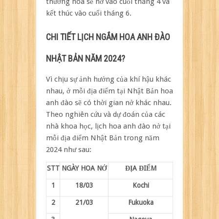
thường hoa sẽ nở vào cuối tháng 4 và
kết thúc vào cuối tháng 6.
CHI TIẾT LỊCH NGẮM HOA ANH ĐÀO
NHẬT BẢN NĂM 2024?
Vì chịu sự ảnh hưởng của khí hậu khác
nhau, ở mỗi địa điểm tại Nhật Bản hoa
anh đào sẽ có thời gian nở khác nhau.
Theo nghiên cứu và dự đoán của các
nhà khoa học, lịch hoa anh đào nở tại
mỗi địa điểm Nhật Bản trong năm
2024 như sau:
STT
NGÀY HOA NỞ
ĐỊA ĐIỂM
1
18/03
Kochi
2
21/03
Fukuoka