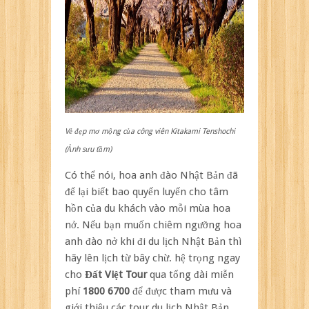
Vẻ đẹp mơ mộng của công viên Kitakami Tenshochi
(Ảnh sưu tầm)
Có thể nói, hoa anh đào Nhật Bản đã
để lại biết bao quyến luyến cho tâm
hồn của du khách vào mỗi mùa hoa
nở. Nếu bạn muốn chiêm ngưỡng hoa
anh đào nở khi đi du lịch Nhật Bản thì
hãy lên lịch từ bây chừ. hệ trọng ngay
cho
Đất Việt Tour
qua tổng đài miễn
phí
1800 6700
để được tham mưu và
giới thiệu các tour du lịch Nhật Bản