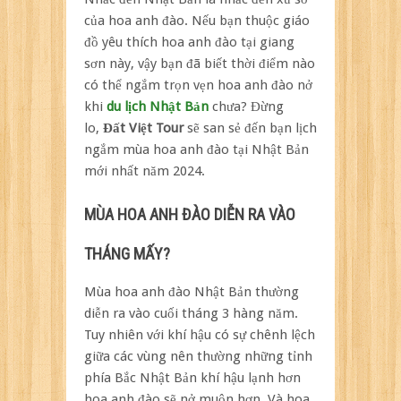
hoa
của hoa anh đào. Nếu bạn thuộc giáo
anh
đồ yêu thích hoa anh đào tại giang
đào
sơn này, vậy bạn đã biết thời điểm nào
Nhật
Bản
có thể ngắm trọn vẹn hoa anh đào nở
mới
khi
du lịch Nhật Bản
chưa? Đừng
nhất
lo,
Đất Việt Tour
sẽ san sẻ đến bạn lịch
2024
ngắm mùa hoa anh đào tại Nhật Bản
mới nhất năm 2024.
MÙA HOA ANH ĐÀO DIỄN RA VÀO
THÁNG MẤY?
Mùa hoa anh đào Nhật Bản thường
diễn ra vào cuối tháng 3 hàng năm.
Tuy nhiên với khí hậu có sự chênh lệch
giữa các vùng nên thường những tỉnh
phía Bắc Nhật Bản khí hậu lạnh hơn
hoa anh đào sẽ nở muộn hơn. Và hoa