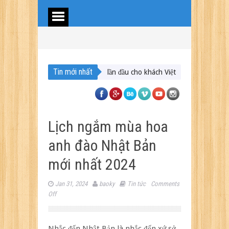
Tin mới nhất
 lịch Trung Á lần đầu cho khách Việt
Du lịch Maldives – Lần đầu nên đ
Lịch ngắm mùa hoa
anh đào Nhật Bản
mới nhất 2024
Jan 31, 2024
baoky
Tin tức
Comments
on
Off
Lịch
ngắm
mùa
Nhắc đến Nhật Bản là nhắc đến xứ sở