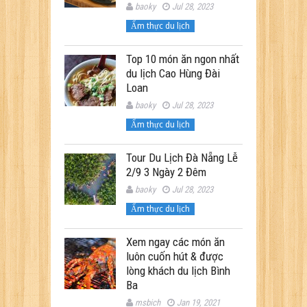
baoky
Jul 28, 2023
Ẩm thực du lịch
Top 10 món ăn ngon nhất
du lịch Cao Hùng Đài
Loan
baoky
Jul 28, 2023
Ẩm thực du lịch
Tour Du Lịch Đà Nẵng Lễ
2/9 3 Ngày 2 Đêm
baoky
Jul 28, 2023
Ẩm thực du lịch
Xem ngay các món ăn
luôn cuốn hút & được
lòng khách du lịch Bình
Ba
msbich
Jan 19, 2021