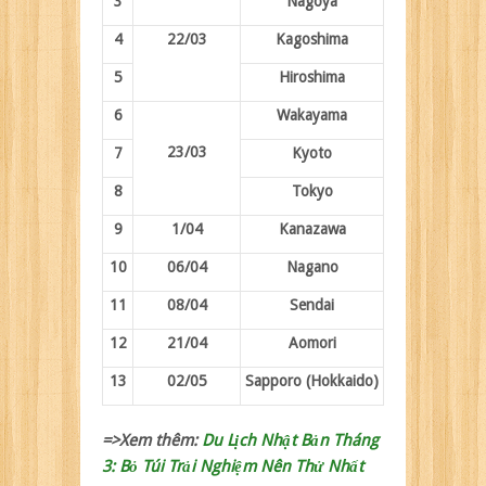
3
Nagoya
4
22/03
Kagoshima
5
Hiroshima
6
Wakayama
23/03
7
Kyoto
8
Tokyo
9
1/04
Kanazawa
10
06/04
Nagano
11
08/04
Sendai
12
21/04
Aomori
13
02/05
Sapporo (Hokkaido)
=>Xem thêm:
Du Lịch Nhật Bản Tháng
3: Bỏ Túi Trải Nghiệm Nên Thử Nhất