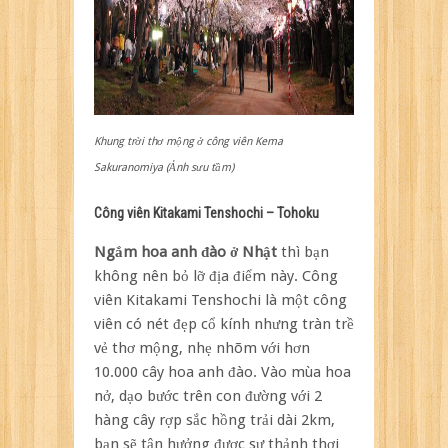
Khung trời thơ mộng ở công viên Kema
Sakuranomiya (Ảnh sưu tầm)
Công viên Kitakami Tenshochi – Tohoku
Ngắm hoa anh đào ở Nhật
thì bạn
không nên bỏ lỡ địa điểm này. Công
viên Kitakami Tenshochi là một công
viên có nét đẹp cổ kính nhưng tràn trề
vẻ thơ mộng, nhẹ nhõm với hơn
10.000 cây hoa anh đào. Vào mùa hoa
nở, dạo bước trên con đường với 2
hàng cây rợp sắc hồng trải dài 2km,
bạn sẽ tận hưởng được sự thảnh thơi