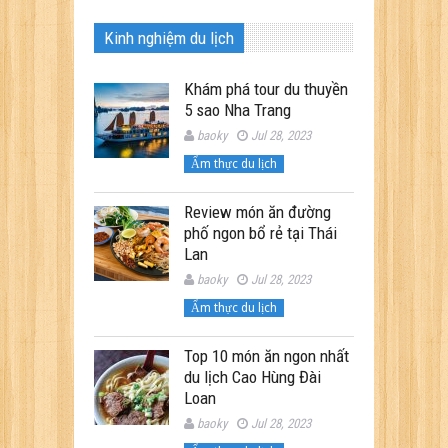
Kinh nghiệm du lịch
Khám phá tour du thuyền
5 sao Nha Trang
baoky
Jul 28, 2023
Ẩm thực du lịch
Review món ăn đường
phố ngon bổ rẻ tại Thái
Lan
baoky
Jul 28, 2023
Ẩm thực du lịch
Top 10 món ăn ngon nhất
du lịch Cao Hùng Đài
Loan
baoky
Jul 28, 2023