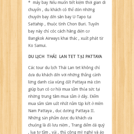
* máy bay Nếu muốn tiết kiệm thời gian di
chuyển , du khách có thể đón những
chuyến bay đến sân bay U-Tapo tại
Sattahip , thuộc tỉnh Chon Buri. Tuyến
bay này chỉ cóc cách hãng điện cơ
Bangkok Airways khai thác , xuất phát từ
Ko Samui.
DU LỊCH THÁI LAN TET TẠI PATTAYA
Các tour du lịch Thái Lan tet không chỉ
đưa du khách đến với những thắng cảnh
lừng danh của vùng đất Pattaya mà còn
giúp bạn có cơ hội mua sắm thỏa sức tại
những trung tâm mua sắm ở đây. Điểm
mua sắm sầm uất nhất nằm tập kết ở miền
Nam Pattaya , dọc đường Pattaya II.
Những sản phẩm được du khách ưa
chuộng là đồ lưu niệm , Trang điểm đá quý
, lụa tơ tằm , vải , thủ công mỹ nghệ và áo