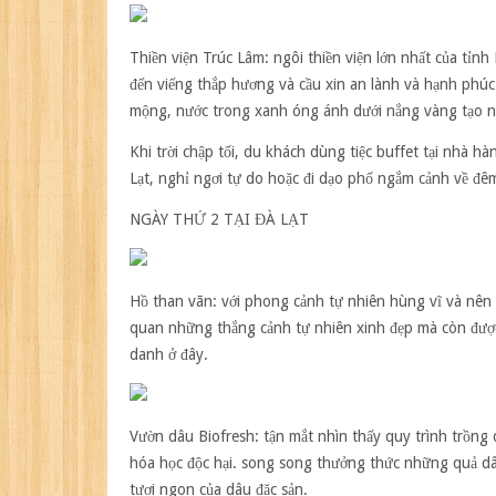
Thiền viện Trúc Lâm:
ngôi thiền viện lớn nhất của tỉnh
đến viếng thắp hương và cầu xin an lành và hạnh phúc
mộng, nước trong xanh óng ánh dưới nắng vàng tạo nê
Khi trời chập tối, du khách dùng tiệc buffet tại nhà hà
Lạt, nghỉ ngơi tự do hoặc đi dạo phố ngắm cảnh về đê
NGÀY THỨ 2 TẠI ĐÀ LẠT
Hồ than vãn:
với phong cảnh tự nhiên hùng vĩ và nên
quan những thắng cảnh tự nhiên xinh đẹp mà còn được 
danh ở đây.
Vườn dâu Biofresh:
tận mắt nhìn thấy quy trình trồng
hóa học độc hại. song song thưởng thức những quả dâ
tươi ngon của dâu đặc sản.