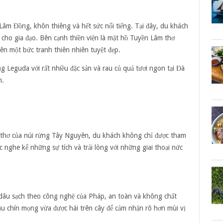
 Lâm Đồng, khôn thiêng và hết sức nổi tiếng. Tại đây, du khách
 cho gia đạo. Bên cạnh thiền viện là mặt hồ Tuyền Lâm thơ
n một bức tranh thiên nhiên tuyệt đẹp.
ng Leguda với rất nhiều đặc sản và rau củ quả tươi ngon tại Đà
m.
 thơ của núi rừng Tây Nguyên, du khách không chỉ được tham
nghe kể những sự tích và trải lòng với những giai thoại nức
 dâu sạch theo công nghệ của Pháp, an toàn và không chất
u chín mọng vừa được hái trên cây để cảm nhận rõ hơn mùi vị