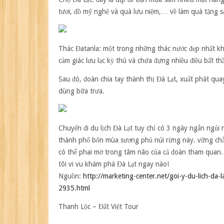
tươi, đồ mỹ nghệ và quà lưu niệm,… về làm quà tặng s
Thác Đatanla:
một trong những thác nước đẹp nhất khi 
cảm giác lưu lạc kỳ thú và chứa đựng nhiều điều bất th
Sau đó, đoàn chia tay thành thị Đà Lạt, xuất phát qua
dùng bữa trưa.
Chuyến đi du lịch Đà Lạt tuy chỉ có 3 ngày ngắn ngủ
thành phố bốn mùa sương phủ núi rừng này. vững chắ
có thể phai mờ trong tâm não của cả đoàn tham quan.
tôi vi vu khám phá Đà Lạt ngay nào!
Nguồn:
http://marketing-center.net/goi-y-du-lich-d
2935.html
Thanh Lộc – Đất Việt Tour