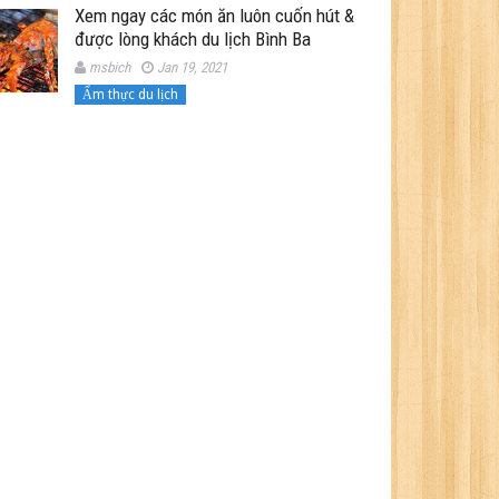
Xem ngay các món ăn luôn cuốn hút &
được lòng khách du lịch Bình Ba
msbich
Jan 19, 2021
Ẩm thực du lịch