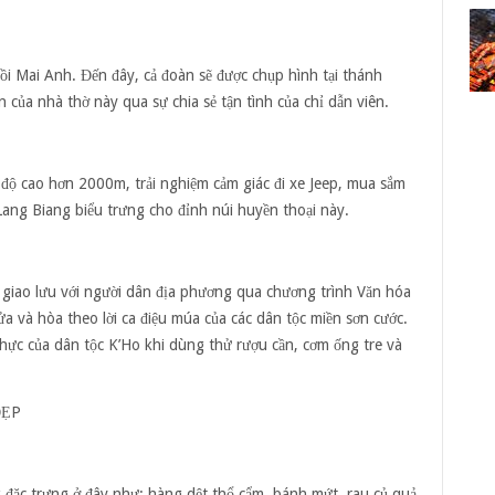
i Mai Anh. Đến đây, cả đoàn sẽ được chụp hình tại thánh
n của nhà thờ này qua sự chia sẻ tận tình của chỉ dẫn viên.
 độ cao hơn 2000m, trải nghiệm cảm giác đi xe Jeep, mua sắm
Lang Biang biểu trưng cho đỉnh núi huyền thoại này.
 giao lưu với người dân địa phương qua chương trình Văn hóa
a và hòa theo lời ca điệu múa của các dân tộc miền sơn cước.
thực của dân tộc K’Ho khi dùng thử rượu cần, cơm ống tre và
ĐẸP
 đặc trưng ở đây như: hàng dệt thổ cẩm, bánh mứt, rau củ quả