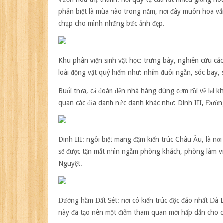
phân biệt là mùa nào trong năm, nơi đây muôn hoa vẫ
chụp cho mình những bức ảnh đẹp.
Khu phân viện sinh vật học:
trưng bày, nghiên cứu các 
loài động vật quý hiếm như: nhím đuôi ngắn, sóc bay, 
Buổi trưa, cả đoàn đến nhà hàng dùng cơm rồi về lại kh
quan các địa danh nức danh khác như: Dinh III, Đườn
Dinh III:
ngôi biệt mang đậm kiến trúc Châu Âu, là nơi 
sẽ được tận mắt nhìn ngắm phòng khách, phòng làm vi
Nguyệt.
Đường hầm Đất Sét:
nơi có kiến trúc độc đáo nhất Đà L
này đã tạo nên một điểm tham quan mới hấp dẫn cho 