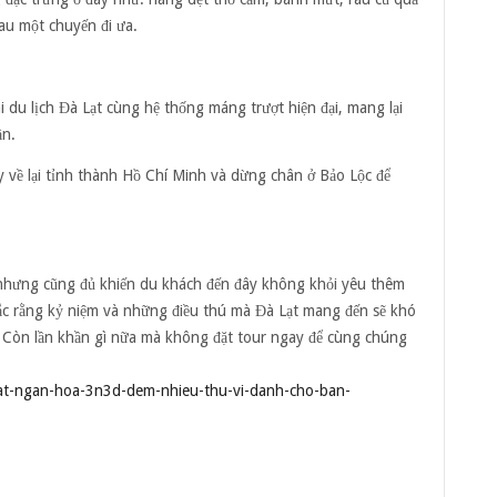
au một chuyến đi ưa.
du lịch Đà Lạt cùng hệ thống máng trượt hiện đại, mang lại
ần.
y về lại tỉnh thành Hồ Chí Minh và dừng chân ở Bảo Lộc để
i nhưng cũng đủ khiến du khách đến đây không khỏi yêu thêm
c rằng kỷ niệm và những điều thú mà Đà Lạt mang đến sẽ khó
 Còn lần khần gì nữa mà không đặt tour ngay để cùng chúng
a-lat-ngan-hoa-3n3d-dem-nhieu-thu-vi-danh-cho-ban-