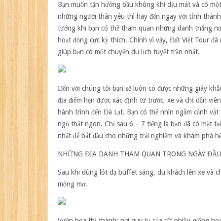
du
Bạn muốn tận hưởng bầu không khí dịu mát và có một c
lịch
những người thân yêu thì hãy đến ngay với tỉnh thành
Đà
tưởng khi bạn có thể tham quan những danh thắng n
Lạt
hoạt động cực kỳ thích. Chính vì vậy, Đất Việt Tour 
nghìn
hoa
giúp bạn có một chuyến du lịch tuyệt trần nhất.
3N3Đ
đêm
nhiều
Đến với chúng tôi bạn sẽ luôn có được những giây khắc
lý
thú
địa điểm hẹn được xác định từ trước, xe và chỉ dẫn vi
dành
hành trình đến Đà Lạt. Bạn có thể nhìn ngắm cảnh vật
cho
ngủ thật ngon. Chỉ sau 6 – 7 tiếng là bạn đã có mặt t
bạn.
nhất để bắt đầu cho những trải nghiệm và khám phá hết
NHỮNG ĐỊA DANH THAM QUAN TRONG NGÀY ĐẦU
Sau khi dùng lót dạ buffet sáng, du khách lên xe và c
mộng mơ.
Vườn hoa thị thành:
nơi quy tụ của rất nhiều giống hoa