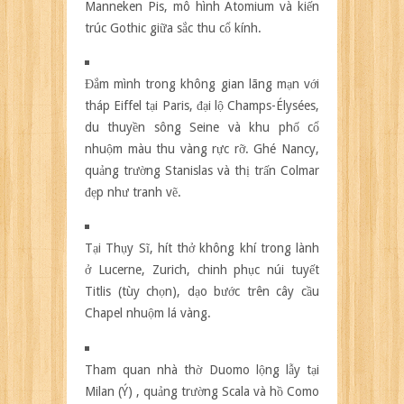
Manneken Pis, mô hình Atomium và kiến
trúc Gothic giữa sắc thu cổ kính.
Đắm mình trong không gian lãng mạn với
tháp Eiffel tại Paris, đại lộ Champs-Élysées,
du thuyền sông Seine và khu phố cổ
nhuộm màu thu vàng rực rỡ. Ghé Nancy,
quảng trường Stanislas và thị trấn Colmar
đẹp như tranh vẽ.
Tại Thụy Sĩ, hít thở không khí trong lành
ở Lucerne, Zurich, chinh phục núi tuyết
Titlis (tùy chọn), dạo bước trên cây cầu
Chapel nhuộm lá vàng.
Tham quan nhà thờ Duomo lộng lẫy tại
Milan (Ý) , quảng trường Scala và hồ Como