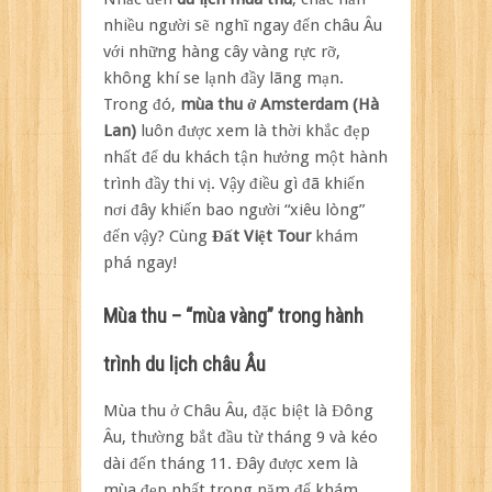
Hà
nhiều người sẽ nghĩ ngay đến châu Âu
Lan
với những hàng cây vàng rực rỡ,
vào
không khí se lạnh đầy lãng mạn.
thu
có
Trong đó,
mùa thu ở Amsterdam (Hà
gì
Lan)
luôn được xem là thời khắc đẹp
đẹp?
nhất để du khách tận hưởng một hành
trình đầy thi vị. Vậy điều gì đã khiến
nơi đây khiến bao người “xiêu lòng”
đến vậy? Cùng
Đất Việt Tour
khám
phá ngay!
Mùa thu – “mùa vàng” trong hành
trình du lịch châu Âu
Mùa thu ở Châu Âu, đặc biệt là Đông
Âu, thường bắt đầu từ tháng 9 và kéo
dài đến tháng 11. Đây được xem là
mùa đẹp nhất trong năm để khám