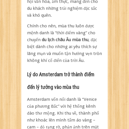
hội văn hóa, ẩm thực, mang đến cho
du khách những trải nghiệm đặc sắc
và khó quên.
Chính cho nên, mùa thu luôn được
mệnh danh là “thời điểm vàng” cho
chuyến
du lịch châu Âu mùa thu
, đặc
biệt dành cho những ai yêu thích sự
lãng mạn và muốn tận hưởng vẹn tròn
không khí cổ điển của trời Âu.
Lý do Amsterdam trở thành điểm
đến lý tưởng vào mùa thu
Amsterdam vốn nổi danh là “Venice
của phương Bắc” với hệ thống kênh
đào thơ mộng. Khi thu về, thành phố
như khoác lên mình tấm áo vàng –
cam – đỏ rạng rỡ, phản ảnh trên mặt