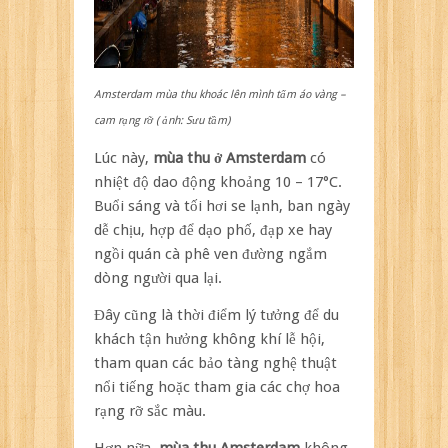
Amsterdam mùa thu khoác lên mình tấm áo vàng –
cam rạng rỡ ( ảnh: Sưu tầm)
Lúc này,
mùa thu ở Amsterdam
có
nhiệt độ dao động khoảng 10 – 17°C.
Buổi sáng và tối hơi se lạnh, ban ngày
dễ chịu, hợp để dạo phố, đạp xe hay
ngồi quán cà phê ven đường ngắm
dòng người qua lại.
Đây cũng là thời điểm lý tưởng để du
khách tận hưởng không khí lễ hội,
tham quan các bảo tàng nghệ thuật
nổi tiếng hoặc tham gia các chợ hoa
rạng rỡ sắc màu.
Hơn nữa,
mùa thu Amsterdam
không