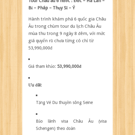
Tour Châu âu 6 nước : Đức – Hà Lan –
Bỉ – Pháp – Thụy Sĩ – Ý
Hành trình khám phá 6 quốc gia Châu
Âu trong chùm tour du lịch Châu Âu
mùa thu trong 9 ngày 8 đêm, với mức
giá quyến rũ chưa từng có chỉ từ
53,990,000đ
Giá tham khảo:
53,990,000đ
Ưu đãi:
Tặng Vé Du thuyền sông Seine
Bảo lãnh visa Châu Âu (visa
Schengen) theo đoàn