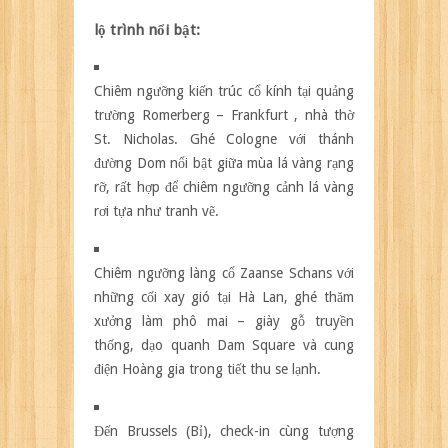
lộ trình nổi bật:
Chiêm ngưỡng kiến trúc cổ kính tại quảng
trường Romerberg – Frankfurt , nhà thờ
St. Nicholas. Ghé Cologne với thánh
đường Dom nổi bật giữa mùa lá vàng rạng
rỡ, rất hợp để chiêm ngưỡng cảnh lá vàng
rơi tựa như tranh vẽ.
Chiêm ngưỡng làng cổ Zaanse Schans với
những cối xay gió tại Hà Lan, ghé thăm
xưởng làm phô mai – giày gỗ truyền
thống, dạo quanh Dam Square và cung
điện Hoàng gia trong tiết thu se lạnh.
Đến Brussels (Bỉ), check-in cùng tượng