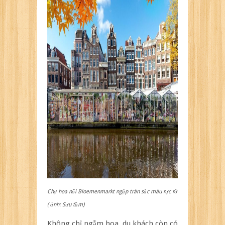
Chợ hoa nổi Bloemenmarkt ngập tràn sắc màu rực rỡ
( ảnh: Sưu tầm)
Không chỉ ngắm hoa, du khách còn có