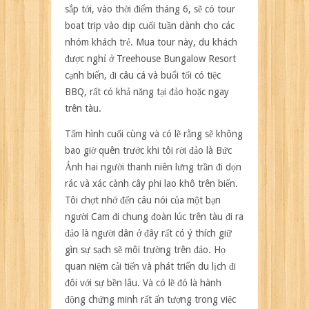
sắp tới, vào thời điểm tháng 6, sẽ có tour
boat trip vào dịp cuối tuần dành cho các
nhóm khách trẻ. Mua tour này, du khách
được nghỉ ở Treehouse Bungalow Resort
cạnh biển, đi câu cá và buổi tối có tiệc
BBQ, rất có khả năng tại đảo hoặc ngay
trên tàu.
Tấm hình cuối cùng và có lẽ rằng sẽ không
bao giờ quên trước khi tôi rời đảo là Bức
Ảnh hai người thanh niên lưng trần đi dọn
rác và xác cành cây phi lao khô trên biển.
Tôi chợt nhớ đến câu nói của một bạn
người Cam đi chung đoàn lúc trên tàu đi ra
đảo là người dân ở đây rất có ý thích giữ
gìn sự sạch sẽ môi trường trên đảo. Họ
quan niệm cải tiến và phát triển du lịch đi
đôi với sự bền lâu. Và có lẽ đó là hành
động chứng minh rất ấn tượng trong việc