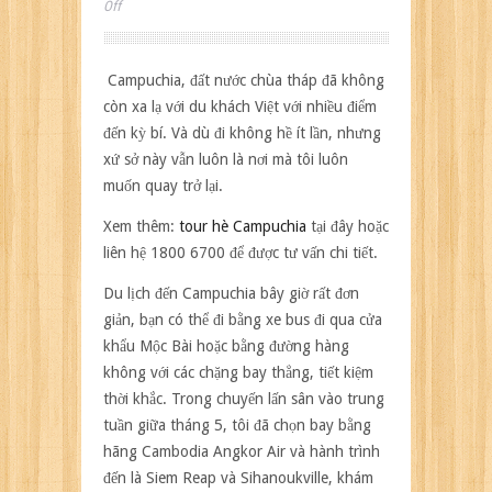
on
Off
Du
lịch
xứ
Campuchia, đất nước chùa tháp đã không
sở
còn xa lạ với du khách Việt với nhiều điểm
chùa
đến kỳ bí. Và dù đi không hề ít lần, nhưng
tháp:
xứ sở này vẫn luôn là nơi mà tôi luôn
Từ
‘thánh
muốn quay trở lại.
địa’
Kulen
Xem thêm:
tour hè Campuchia
tại đây hoặc
đến
liên hệ 1800 6700 để được tư vấn chi tiết.
vịnh
đảo
Du lịch đến Campuchia bây giờ rất đơn
thiên
giản, bạn có thể đi bằng xe bus đi qua cửa
đường
khẩu Mộc Bài hoặc bằng đường hàng
Koh
không với các chặng bay thẳng, tiết kiệm
Rong
thời khắc. Trong chuyến lấn sân vào trung
tuần giữa tháng 5, tôi đã chọn bay bằng
hãng Cambodia Angkor Air và hành trình
đến là Siem Reap và Sihanoukville, khám