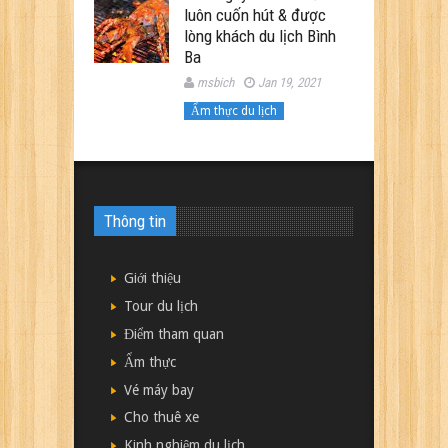
luôn cuốn hút & được
lòng khách du lịch Bình
Ba
msbich
Jan 19, 2021
Ẩm thực du lịch
Thông tin
Giới thiệu
Tour du lịch
Điểm tham quan
Ẩm thực
Vé máy bay
Cho thuê xe
Kinh nghiệm du lịch