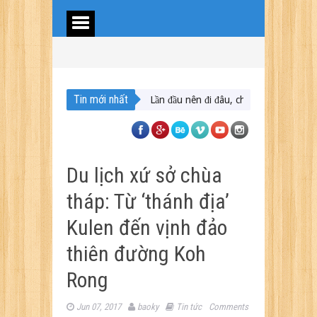
Tin mới nhất
ịch Maldives – Lần đầu nên đi đâu, chơi gì?
Nên du lịch ở đâu ” giá tốt
Du lịch xứ sở chùa
tháp: Từ ‘thánh địa’
Kulen đến vịnh đảo
thiên đường Koh
Rong
Jun 07, 2017
baoky
Tin tức
Comments