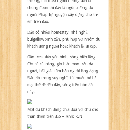
trường, mà theo người hướng dẫn đi
chung đoàn thì đây là ngôi trường do
người Pháp tự nguyện xây dựng cho trẻ
em trên đảo.
Đảo có nhiều homestay, nhà nghỉ,
bulgallow xinh xắn, phù hợp với nhóm du
khách đông người hoặc khách lẻ, đi cặp.
Gần trưa, đảo yên bình, sóng biển lặng.
Chỉ có cái nắng, gió biển mơn trớn da
người, bất giác tâm hồn người lắng đọng.
Đâu đó trong suy nghĩ, tôi muốn bỏ hết
mọi thứ để đến đây, sống trên hòn đảo
này.
Một du khách đang chơi đùa với chú chó
thân thiện trên đảo – Ảnh: K.N