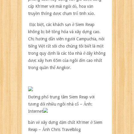
cấp Kh'mer với mái ngói đỏ, hoa văn
truyền thống được chạm trổ tinh xảo.
Đặc biệt, các khách sạn ở Siem Reap
không bị bê tông hóa và xây dựng cao.
Chị hướng dẫn viên người Campuchia, nói
tiếng Việt rất sõi cho chúng tôi biết là một
trong quy định là các tòa nhà ở đây không
được xây hơn 65m của ngôi đền cao nhất
trong quần thể Angkor.
Đường phố trung tâm Siem Reap với
tương đối nhiều ngôi nhà cổ – Ảnh:
Internet
bản vẽ xây dựng đậm chất Kh'mer ở Siem
Reap – Ảnh Chris Travelblog