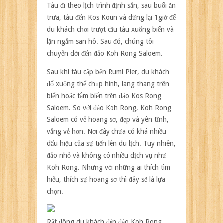
Tàu đi theo lịch trình định sẵn, sau buổi ăn
trưa, tàu đến Kos Koun và dừng lại 1giờ để
du khách chơi trượt cầu tàu xuống biển và
lặn ngắm san hô. Sau đó, chúng tôi
chuyển dời đến đảo Koh Rong Saloem.
Sau khi tàu cập bến Rumi Pier, du khách
đổ xuống thể chụp hình, lang thang trên
biển hoặc tắm biển trên đảo Kos Rong
Saloem. So với đảo Koh Rong, Koh Rong
Saloem có vẻ hoang sơ, đẹp và yên tĩnh,
vắng vẻ hơn. Nơi đây chưa có khá nhiều
dấu hiệu của sự tiến lên du lịch. Tuy nhiên,
đảo nhỏ và không có nhiều dịch vụ như
Koh Rong. Nhưng với những ai thích tìm
hiểu, thích sự hoang sơ thì đây sẽ là lựa
chọn.
Rất đông du khách đến đảo Koh Rong