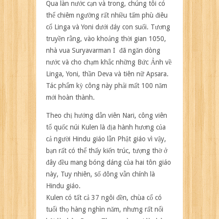
Qua làn nước cạn và trong, chúng tôi có
thể chiêm ngưỡng rất nhiều tấm phù điêu
cổ Linga và Yoni dưới đáy con suối. Tương
truyền rằng, vào khoảng thời gian 1050,
nhà vua Suryavarman I đã ngăn dòng
nước và cho chạm khắc những Bức Ảnh về
Linga, Yoni, thần Deva và tiên nữ Apsara.
Tác phẩm kỳ công này phải mất 100 năm
mới hoàn thành.
Theo chị hướng dẫn viên Nari, công viên
tổ quốc núi Kulen là địa hành hương của
cả người Hindu giáo lẫn Phật giáo vì vậy,
bạn rất có thể thấy kiến trúc, tượng thờ ở
đây đều mang bóng dáng của hai tôn giáo
này, Tuy nhiên, số đông vẫn chính là
Hindu giáo.
Kulen có tất cả 37 ngôi đền, chùa cổ có
tuổi thọ hàng nghìn năm, nhưng rất nổi