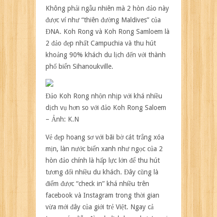
Không phải ngẫu nhiên mà 2 hòn đảo này
được ví như “thiên đường Maldives” của
ĐNA. Koh Rong và Koh Rong Samloem là
2 đảo đẹp nhất Campuchia và thu hút
khoảng 90% khách du lịch đến với thành
phố biển Sihanoukville.
Đảo Koh Rong nhộn nhịp với khá nhiều
dịch vụ hơn so với đảo Koh Rong Saloem
– Ảnh: K.N
Vẻ đẹp hoang sơ với bãi bờ cát trắng xóa
mịn, làn nước biển xanh như ngọc của 2
hòn đảo chính là hấp lực lớn để thu hút
tương đối nhiều du khách. Đây cũng là
điểm được “check in” khá nhiều trên
facebook và Instagram trong thời gian
vừa mới đây của giới trẻ Việt. Ngay cả