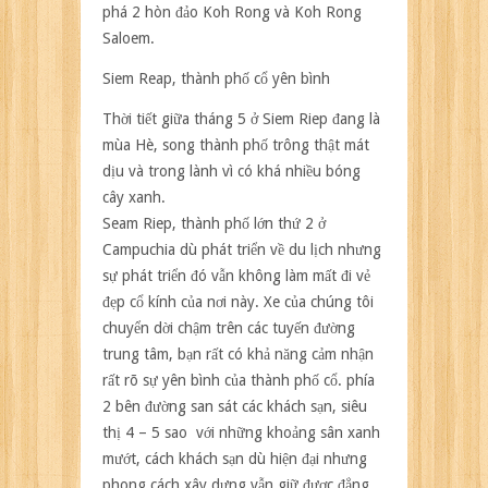
phá 2 hòn đảo Koh Rong và Koh Rong
Saloem.
Siem Reap, thành phố cổ yên bình
Thời tiết giữa tháng 5 ở Siem Riep đang là
mùa Hè, song thành phố trông thật mát
dịu và trong lành vì có khá nhiều bóng
cây xanh.
Seam Riep, thành phố lớn thứ 2 ở
Campuchia dù phát triển về du lịch nhưng
sự phát triển đó vẫn không làm mất đi vẻ
đẹp cổ kính của nơi này. Xe của chúng tôi
chuyển dời chậm trên các tuyến đường
trung tâm, bạn rất có khả năng cảm nhận
rất rõ sự yên bình của thành phố cổ. phía
2 bên đường san sát các khách sạn, siêu
thị 4 – 5 sao với những khoảng sân xanh
mướt, cách khách sạn dù hiện đại nhưng
phong cách xây dựng vẫn giữ được đẳng