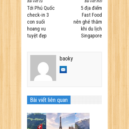
Bài viết cũ
Bài viết mới
Tới Phú Quốc
5 địa điểm
check-in 3
Fast Food
con suối
nên ghé thăm
hoang vu
khi du lịch
tuyệt đẹp
Singapore
baoky
Bài viết liên quan