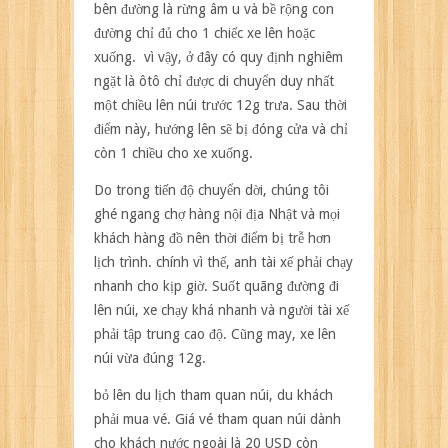
bên đường là rừng âm u và bề rộng con
đường chỉ đủ cho 1 chiếc xe lên hoặc
xuống. vì vậy, ở đây có quy định nghiêm
ngặt là ôtô chỉ được di chuyển duy nhất
một chiều lên núi trước 12g trưa. Sau thời
điểm này, hướng lên sẽ bị đóng cửa và chỉ
còn 1 chiều cho xe xuống.
Do trong tiến độ chuyển dời, chúng tôi
ghé ngang chợ hàng nội địa Nhật và mọi
khách hàng đồ nên thời điểm bị trễ hơn
lịch trình. chính vì thế, anh tài xế phải chạy
nhanh cho kịp giờ. Suốt quãng đường đi
lên núi, xe chạy khá nhanh và người tài xế
phải tập trung cao độ. Cũng may, xe lên
núi vừa đúng 12g.
bỏ lên du lịch tham quan núi, du khách
phải mua vé. Giá vé tham quan núi dành
cho khách nước ngoài là 20 USD còn