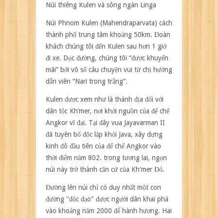
Núi thiêng Kulen và sông ngàn Linga
Núi Phnom Kulen (Mahendraparvata) cách
thành phố trung tâm khoảng 50km. Đoàn
khách chúng tôi đến Kulen sau hơn 1 giờ
đi xe. Dọc đường, chúng tôi “được khuyến
mãi” bởi vô số câu chuyện vui từ chị hướng
dẫn viên “Nari trong trắng”.
Kulen được xem như là thánh địa đối với
dân tộc Kh’mer, nơi khởi nguồn của đế chế
Angkor vĩ đại. Tại đây vua Jayavarman II
đã tuyên bố độc lập khỏi Java, xây dựng
kinh đô đầu tiên của đế chế Angkor vào
thời điểm năm 802. trong tương lai, ngọn
núi này trở thành căn cứ của Kh'mer Đỏ.
Đường lên núi chỉ có duy nhất một con
đường "độc đạo" được người dân khai phá
vào khoảng năm 2000 để hành hương. Hai