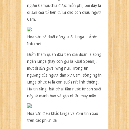
người Campuchia được miễn phí, bởi đây là
di sản của tổ tiên để lại cho con cháu người
Cam.
Hoa văn cổ dưới dòng suối Linga – Ảnh:
Internet
Điểm tham quan đầu tiên của đoàn là sông
ngàn Linga (hay còn gọi là Kbal Spean),
một di sản giữa rừng núi. Trong tín
ngưỡng của người dân xứ Cam, sông ngàn
Linga (thực tế là con suối) rất linh thiêng.
Họ tin rằng, bất cứ ai tắm nước từ con suối
này sẽ mạnh bạo và gặp nhiều may mắn.
Hoa văn điêu khắc Linga và Yoni tinh xảo
trên các phiến đá