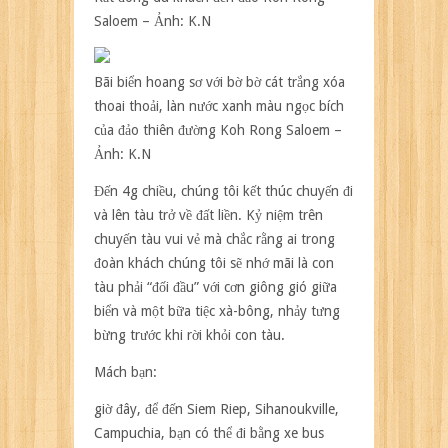
Saloem – Ảnh: K.N
Bãi biển hoang sơ với bờ bờ cát trắng xóa
thoai thoải, làn nước xanh màu ngọc bích
của đảo thiên đường Koh Rong Saloem –
Ảnh: K.N
Đến 4g chiều, chúng tôi kết thúc chuyến đi
và lên tàu trở về đất liền. Kỷ niệm trên
chuyến tàu vui vẻ mà chắc rằng ai trong
đoàn khách chúng tôi sẽ nhớ mãi là con
tàu phải “đối đầu” với cơn giông gió giữa
biển và một bữa tiệc xà-bông, nhảy tưng
bừng trước khi rời khỏi con tàu.
Mách bạn:
giờ đây, để đến Siem Riep, Sihanoukville,
Campuchia, bạn có thể đi bằng xe bus