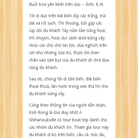
Buổi trưa yên bình trên đảo – Ảnh: K.N
Tôi đi dạo trên bãi biển đầy các trắng, trải
dài và rất sạch. Thi thoảng, bắt gặp các
cặp đôi du khách Tây nằm tắm nắng hoặc
trò chuyện, hoặc đọc sách dưới bóng cây.
Hoặc các chú chó lăn lộn, đùa nghịch trên
cát như những đứa trẻ, thậm chí chen
chân vào tấm bạt của du khách để chơi đùa
cùng du khách.
Sau đó, chúng tôi đi tắm biển. Bãi biển
thoai thoải, làn nước trong veo tha hồ cho
du khách vùng vẫy.
Cũng theo thông tin của người dẫn đoàn,
Koh Rong là đảo duy nhất ở
Shihanoukville có tour boat trip dành cho
các nhóm du khách trẻ. Tham gia tour này
du khách đi bộ trên biển, câu cá. mặc dù,