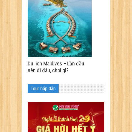
Du lịch Maldives – Lần đầu
nên đi đâu, chơi gì?
Tour hấp dẫn