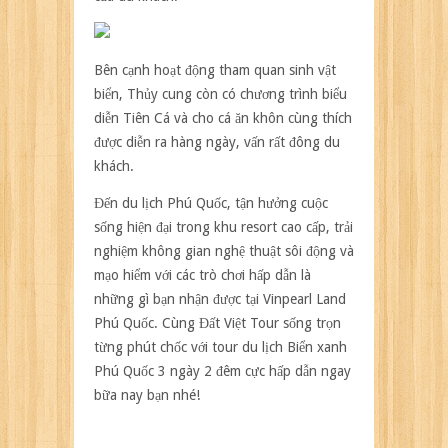
Bên cạnh hoạt động tham quan sinh vật
biển, Thủy cung còn có chương trình biểu
diễn Tiên Cá và cho cá ăn khôn cùng thích
được diễn ra hàng ngày, vấn rất đông du
khách.
Đến du lịch Phú Quốc, tận hưởng cuộc
sống hiện đại trong khu resort cao cấp, trải
nghiệm không gian nghệ thuật sôi động và
mạo hiểm với các trò chơi hấp dẫn là
những gì bạn nhận được tại Vinpearl Land
Phú Quốc. Cùng Đất Việt Tour sống trọn
từng phút chốc với tour du lịch Biển xanh
Phú Quốc 3 ngày 2 đêm cực hấp dẫn ngay
bữa nay bạn nhé!