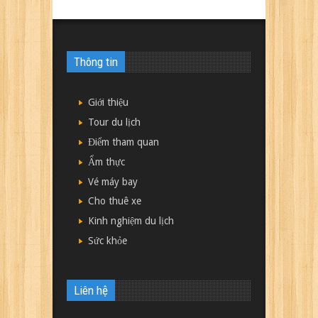
Thông tin
Giới thiệu
Tour du lịch
Điểm tham quan
Ẩm thực
Vé máy bay
Cho thuê xe
Kinh nghiệm du lịch
Sức khỏe
Liên hệ