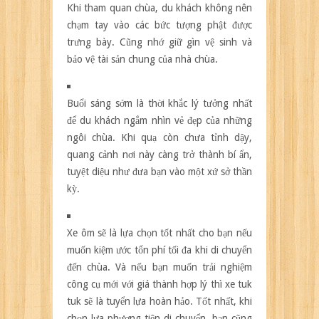
Khi tham quan chùa, du khách không nên
chạm tay vào các bức tượng phật được
trưng bày. Cũng nhớ giữ gìn vệ sinh và
bảo vệ tài sản chung của nhà chùa.
Buổi sáng sớm là thời khắc lý tưởng nhất
để du khách ngắm nhìn vẻ đẹp của những
ngôi chùa. Khi quạ còn chưa tỉnh dậy,
quang cảnh nơi này càng trở thành bí ẩn,
tuyệt diệu như đưa bạn vào một xứ sở thần
kỳ.
Xe ôm sẽ là lựa chọn tốt nhất cho bạn nếu
muốn kiệm ước tổn phí tối đa khi di chuyển
đến chùa. Và nếu bạn muốn trải nghiệm
công cụ mới với giá thành hợp lý thì xe tuk
tuk sẽ là tuyển lựa hoàn hảo. Tốt nhất, khi
chọn lựa phương tiện di chuyển, bạn cũng