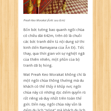
Preah Keo Morakot (Ảnh: sưu tầm)
Bốn bức tường bao quanh ngôi chùa
có chiều dài 642m, trên đó là chuỗi
các bức tranh diễn tả nội dung sử thi
kinh điển Ramayana của Ấn Độ. Tiếc
thay, qua thời gian với sự nghiệt ngã
của thiên nhiên, một phần của bộ
tranh đã bị hỏng.
Wat Preah Keo Morakat không chỉ là
một ngôi chùa thông thường mà du
khách có thể thấy ở khắp nơi; ngôi
chùa này có những đặc điểm quyến rũ
rất riêng và duy nhất trên toàn thế
giới. Đến nay, ngôi chùa này vẫn là
điểm du lịch “nóng” mà khách du lịch