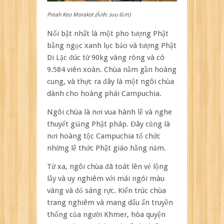
Preah Keo Morakot (Ảnh: sưu tầm)
Nổi bật nhất là một pho tượng Phật
bằng ngọc xanh lục bảo và tượng Phật
Di Lặc đúc từ 90kg vàng ròng và có
9.584 viên xoàn. Chùa nằm gần hoàng
cung, và thực ra đây là một ngôi chùa
dành cho hoàng phái Campuchia.
Ngôi chùa là nơi vua hành lễ và nghe
thuyết giảng Phật pháp. Đây cũng là
nơi hoàng tộc Campuchia tổ chức
những lễ thức Phật giáo hằng năm.
Từ xa, ngôi chùa đã toát lên vẻ lộng
lẫy và uy nghiêm với mái ngói màu
vàng và đỏ sáng rực. Kiến trúc chùa
trang nghiêm và mang dấu ấn truyền
thống của người Khmer, hòa quyện