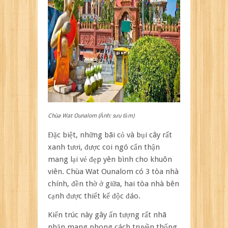
Chùa Wat Ounalom (Ảnh: sưu tầm)
Đặc biệt, những bãi cỏ và bụi cây rất
xanh tươi, được coi ngó cẩn thận
mang lại vẻ đẹp yên bình cho khuôn
viên. Chùa Wat Ounalom có 3 tòa nhà
chính, đền thờ ở giữa, hai tòa nhà bên
cạnh được thiết kế độc đáo.
Kiến trúc này gây ấn tượng rất nhã
nhặn mang phong cách truyền thống