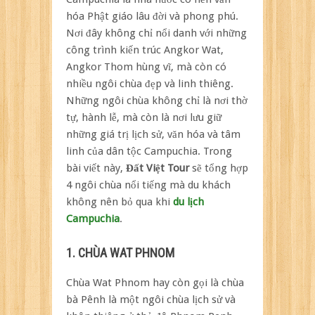
ghé
hóa Phật giáo lâu đời và phong phú.
thăm
Nơi đây không chỉ nổi danh với những
5
công trình kiến trúc Angkor Wat,
ngôi
chùa
Angkor Thom hùng vĩ, mà còn có
nổi
nhiều ngôi chùa đẹp và linh thiêng.
tiếng
Những ngôi chùa không chỉ là nơi thờ
nhất
tự, hành lễ, mà còn là nơi lưu giữ
những giá trị lịch sử, văn hóa và tâm
linh của dân tộc Campuchia. Trong
bài viết này,
Đất Việt Tour
sẽ tổng hợp
4 ngôi chùa nổi tiếng mà du khách
không nên bỏ qua khi
du lịch
Campuchia
.
1. CHÙA WAT PHNOM
Chùa Wat Phnom hay còn gọi là chùa
bà Pênh là một ngôi chùa lịch sử và