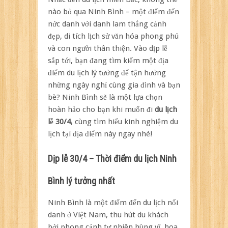
lịch
nào bỏ qua Ninh Bình – một điểm đến
Ninh
nức danh với danh lam thắng cảnh
Bình
đẹp, di tích lịch sử văn hóa phong phú
lễ
30/4
và con người thân thiện. Vào dịp lễ
có
sắp tới, bạn đang tìm kiếm một địa
gì
điểm du lịch lý tưởng để tận hưởng
thú
những ngày nghỉ cùng gia đình và bạn
vị?
bè? Ninh Bình sẽ là một lựa chọn
hoàn hảo cho bạn khi muốn đi
du lịch
lễ 30/4
, cùng
tìm hiểu kinh nghiệm du
lịch tại địa điểm này ngay nhé!
Dịp lễ 30/4 – Thời điểm du lịch Ninh
Bình lý tưởng nhất
Ninh Bình là một điểm đến du lịch nổi
danh ở Việt Nam, thu hút du khách
bởi phong cảnh tự nhiên hùng vĩ, hoa